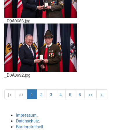
_D0A0686.jpg
_D0A0692.jpg
|<
<<
1
2
3
4
5
6
>>
>|
Impressum
.
Datenschutz
.
Barrierefreiheit
.