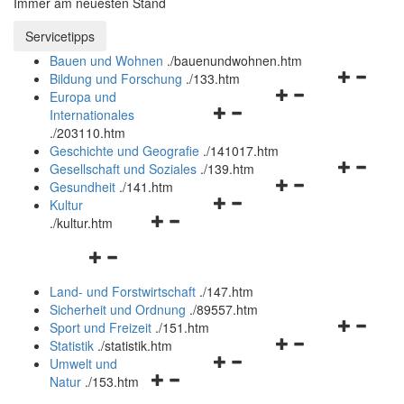
Immer am neuesten Stand
Servicetipps öffnen und schließen
Servicetipps
Bauen und Wohnen
.
/bauenundwohnen.htm
Navigation
Bildung und Forschung
.
/133.htm
Navigationsmenü
öffnen
Europa und
Navigationsmenü
öffnen
und
Internationales
öffnen
und
schließen
.
/203110.htm
und
schließen
Geschichte und Geografie
.
/141017.htm
schließen
Navigation
Gesellschaft und Soziales
.
/139.htm
Navigationsmenü
öffnen
Gesundheit
.
/141.htm
Navigationsmenü
öffnen
und
Kultur
Navigationsmenü
öffnen
und
schließen
.
/kultur.htm
öffnen
und
schließen
Navigationsmenü
und
schließen
öffnen
schließen
Land- und Forstwirtschaft
.
/147.htm
und
Sicherheit und Ordnung
.
/89557.htm
schließen
Navigation
Sport und Freizeit
.
/151.htm
Navigationsmenü
öffnen
Statistik
.
/statistik.htm
Navigationsmenü
öffnen
und
Umwelt und
Navigationsmenü
öffnen
und
schließen
Natur
.
/153.htm
öffnen
und
schließen