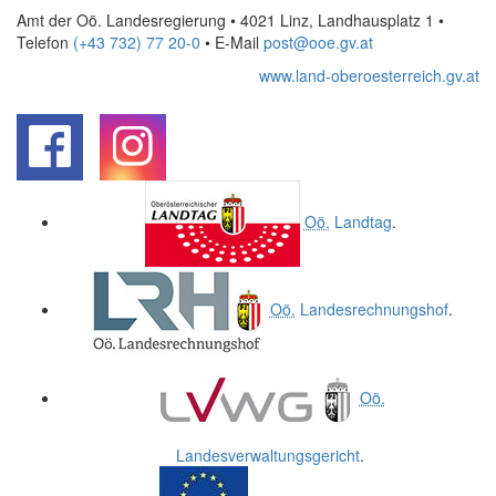
Amt der Oö. Landesregierung • 4021 Linz, Landhausplatz 1
•
Telefon
(+43 732) 77 20-0
• E-Mail
post@ooe.gv.at
www.land-oberoesterreich.gv.at
.
.
Oö.
Landtag
.
Oö.
Landesrechnungshof
.
Oö.
Landesverwaltungsgericht
.