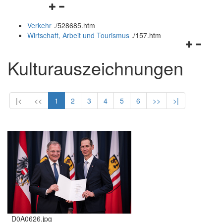
Navigationsmenü
und
schließen
öffnen
schließen
Verkehr
.
/528685.htm
und
Wirtschaft, Arbeit und Tourismus
.
/157.htm
schließen
Navigation
öffnen
Kulturauszeichnungen
und
schließen
|<
<<
1
2
3
4
5
6
>>
>|
_D0A0626.jpg