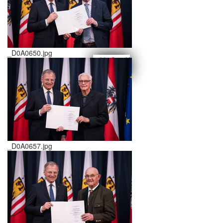
_D0A0650.jpg
schließen X
<<
>>
_D0A0657.jpg