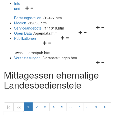
öffnen
schließen
Info-
Navigationsmenü
und
und
öffnen
schließen
Beratungsstellen
.
/12427.htm
und
Medien
.
/12090.htm
schließen
Navigation
Serviceangebote
.
/141018.htm
Navigationsmenü
öffnen
Open Data
.
/opendata.htm
Navigationsmenü
öffnen
und
Publikationen
Navigationsmenü
öffnen
und
schließen
öffnen
und
schließen
.
/was_internetpub.htm
und
schließen
Veranstaltungen
.
/veranstaltungen.htm
schließen
Navigation
öffnen
Mittagessen ehemalige
und
schließen
Landesbedienstete
|<
<<
1
2
3
4
5
6
7
8
9
10