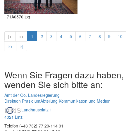
_71A0570.jpg
|<
<<
1
2
3
4
5
6
7
8
9
10
>>
>|
Wenn Sie Fragen dazu haben,
wenden Sie sich bitte an:
Amt der Oö. Landesregierung
Direktion Präsidium
Abteilung Kommunikation und Medien
Landhausplatz 1
4021 Linz
Telefon (+43 732) 77 20-114 01