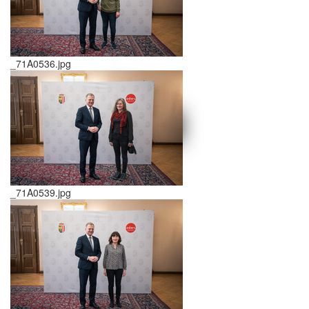
_71A0536.jpg
schließen X
<<
>>
_71A0539.jpg