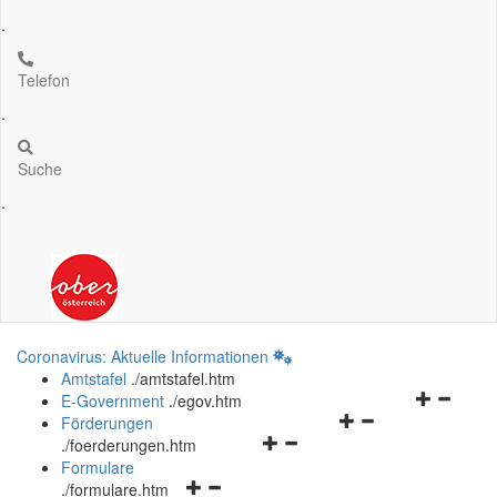
.
Telefon
.
Suche
.
Coronavirus: Aktuelle Informationen
Amtstafel
.
/amtstafel.htm
Navigation
E-Government
.
/egov.htm
Navigationsmenü
öffnen
Förderungen
Navigationsmenü
öffnen
und
.
/foerderungen.htm
öffnen
und
schließen
Formulare
Navigationsmenü
und
schließen
.
/formulare.htm