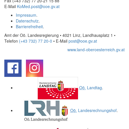
Fax (+43 732) 77 20-21 15 88
E-Mail
KoMed.post@ooe.gv.at
Impressum
.
Datenschutz
.
Barrierefreiheit
.
Amt der Oö. Landesregierung • 4021 Linz, Landhausplatz 1
•
Telefon
(+43 732) 77 20-0
• E-Mail
post@ooe.gv.at
www.land-oberoesterreich.gv.at
.
.
Oö.
Landtag
.
Oö.
Landesrechnungshof
.