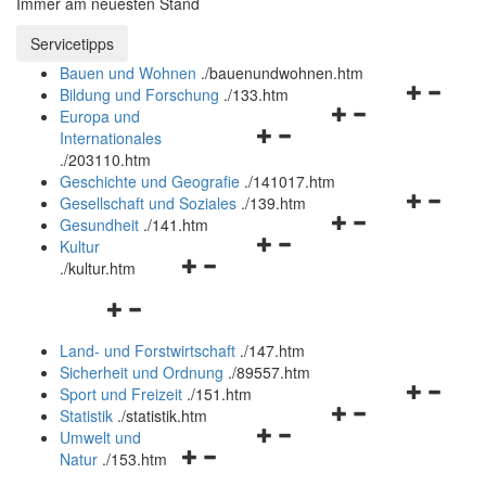
Immer am neuesten Stand
Servicetipps öffnen und schließen
Servicetipps
Bauen und Wohnen
.
/bauenundwohnen.htm
Navigation
Bildung und Forschung
.
/133.htm
Navigationsmenü
öffnen
Europa und
Navigationsmenü
öffnen
und
Internationales
öffnen
und
schließen
.
/203110.htm
und
schließen
Geschichte und Geografie
.
/141017.htm
schließen
Navigation
Gesellschaft und Soziales
.
/139.htm
Navigationsmenü
öffnen
Gesundheit
.
/141.htm
Navigationsmenü
öffnen
und
Kultur
Navigationsmenü
öffnen
und
schließen
.
/kultur.htm
öffnen
und
schließen
Navigationsmenü
und
schließen
öffnen
schließen
Land- und Forstwirtschaft
.
/147.htm
und
Sicherheit und Ordnung
.
/89557.htm
schließen
Navigation
Sport und Freizeit
.
/151.htm
Navigationsmenü
öffnen
Statistik
.
/statistik.htm
Navigationsmenü
öffnen
und
Umwelt und
Navigationsmenü
öffnen
und
schließen
Natur
.
/153.htm
öffnen
und
schließen