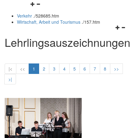
Navigationsmenü
und
schließen
öffnen
schließen
Verkehr
.
/528685.htm
und
Wirtschaft, Arbeit und Tourismus
.
/157.htm
schließen
Navigation
öffnen
Lehrlingsauszeichnungen
und
schließen
|<
<<
1
2
3
4
5
6
7
8
>>
>|