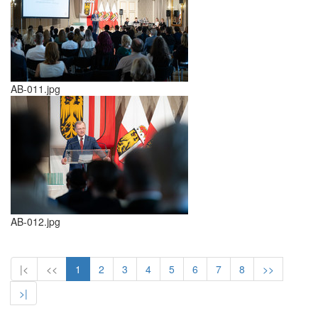
AB-011.jpg
AB-012.jpg
|<
<<
1
2
3
4
5
6
7
8
>>
>|