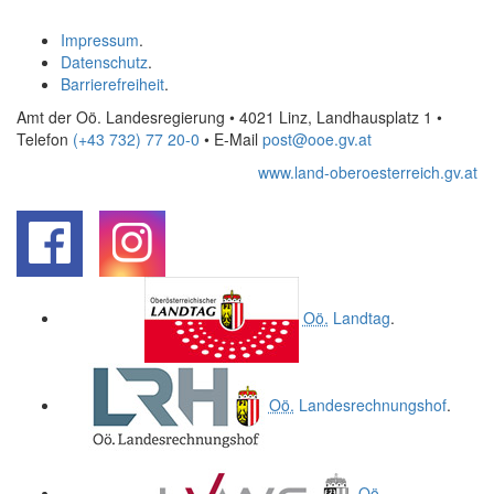
Impressum
.
Datenschutz
.
Barrierefreiheit
.
Amt der Oö. Landesregierung • 4021 Linz, Landhausplatz 1
•
Telefon
(+43 732) 77 20-0
• E-Mail
post@ooe.gv.at
www.land-oberoesterreich.gv.at
.
.
Oö.
Landtag
.
Oö.
Landesrechnungshof
.
Oö.