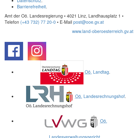
Datenschutz
.
Barrierefreiheit
.
Amt der Oö. Landesregierung • 4021 Linz, Landhausplatz 1
•
Telefon
(+43 732) 77 20-0
• E-Mail
post@ooe.gv.at
www.land-oberoesterreich.gv.at
.
.
Oö.
Landtag
.
Oö.
Landesrechnungshof
.
Oö.
Landesverwaltungsgericht
.