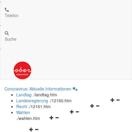
.
Telefon
.
Suche
.
Coronavirus: Aktuelle Informationen
Landtag
.
/landtag.htm
Navigation
Landesregierung
.
/12160.htm
Navigationsmenü
öffnen
Recht
.
/12161.htm
Navigationsmenü
öffnen
und
Wahlen
Navigationsmenü
öffnen
und
schließen
.
/wahlen.htm
öffnen
und
schließen
Navigationsmenü
und
schließen