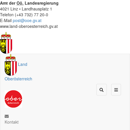
Amt der
Oö.
Landesregierung
4021 Linz • Landhausplatz 1
Telefon (+43 732) 77 20-0
E-Mail
post@ooe.gv.at
www.land-oberoesterreich.gv.at
Land
Oberösterreich
Kontakt