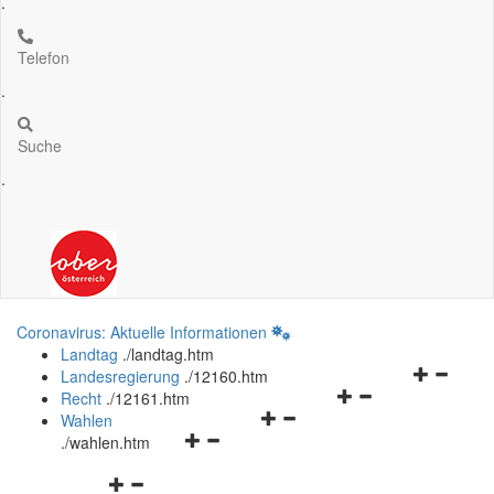
.
Telefon
.
Suche
.
Coronavirus: Aktuelle Informationen
Landtag
.
/landtag.htm
Navigation
Landesregierung
.
/12160.htm
Navigationsmenü
öffnen
Recht
.
/12161.htm
Navigationsmenü
öffnen
und
Wahlen
Navigationsmenü
öffnen
und
schließen
.
/wahlen.htm
öffnen
und
schließen
Navigationsmenü
und
schließen