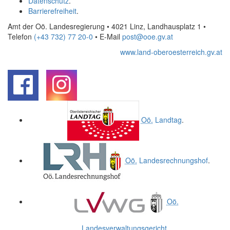
Datenschutz
.
Barrierefreiheit
.
Amt der Oö. Landesregierung • 4021 Linz, Landhausplatz 1
•
Telefon
(+43 732) 77 20-0
• E-Mail
post@ooe.gv.at
www.land-oberoesterreich.gv.at
.
.
Oö.
Landtag
.
Oö.
Landesrechnungshof
.
Oö.
Landesverwaltungsgericht
.