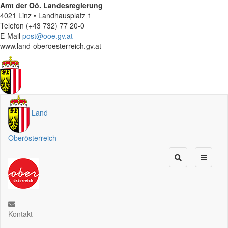
Amt der
Oö.
Landesregierung
4021 Linz • Landhausplatz 1
Telefon (+43 732) 77 20-0
E-Mail
post@ooe.gv.at
www.land-oberoesterreich.gv.at
Land
Oberösterreich
Kontakt