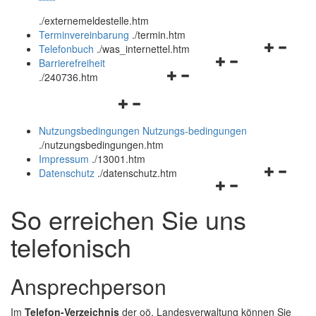
öffnen
schließen
.
/externemeldestelle.htm
und
Terminvereinbarung
.
/termin.htm
schließen
Navigation
Telefonbuch
.
/was_internettel.htm
Navigationsmenü
öffnen
Barrierefreiheit
Navigationsmenü
öffnen
und
.
/240736.htm
öffnen
und
schließen
Navigationsmenü
und
schließen
öffnen
schließen
Nutzungsbedingungen
Nutzungs-bedingungen
und
.
/nutzungsbedingungen.htm
schließen
Impressum
.
/13001.htm
Navigation
Datenschutz
.
/datenschutz.htm
Navigationsmenü
öffnen
öffnen
und
So erreichen Sie uns
und
schließen
schließen
telefonisch
Ansprechperson
Im
Telefon-Verzeichnis
der oö. Landesverwaltung können Sie