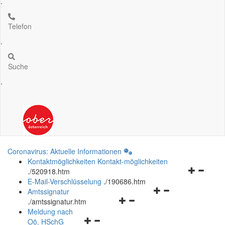
.
Telefon
.
Suche
.
Coronavirus: Aktuelle Informationen
Kontaktmöglichkeiten
Kontakt-möglichkeiten
Navigation
.
/520918.htm
öffnen
E-Mail-Verschlüsselung
.
/190686.htm
Navigationsmenü
und
Amtssignatur
Navigationsmenü
öffnen
schließen
.
/amtssignatur.htm
öffnen
und
Meldung nach
Navigationsmenü
und
schließen
Oö.
HSchG