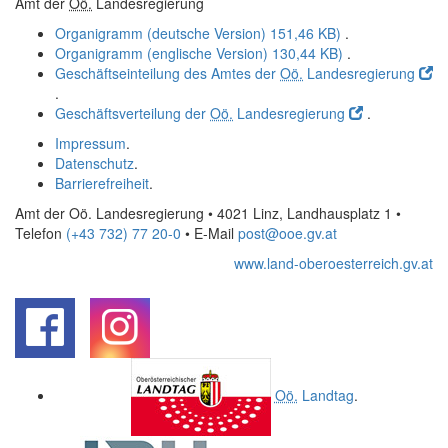
Amt der
Oö.
Landesregierung
Organigramm (deutsche Version)
151,46 KB)
.
Organigramm (englische Version)
130,44 KB)
.
Geschäftseinteilung des Amtes der
Oö.
Landesregierung
.
Geschäftsverteilung der
Oö.
Landesregierung
.
Impressum
.
Datenschutz
.
Barrierefreiheit
.
Amt der Oö. Landesregierung • 4021 Linz, Landhausplatz 1
•
Telefon
(+43 732) 77 20-0
• E-Mail
post@ooe.gv.at
www.land-oberoesterreich.gv.at
.
.
Oö.
Landtag
.