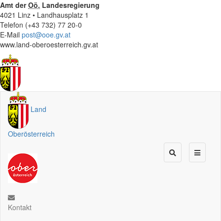
Amt der
Oö.
Landesregierung
4021 Linz • Landhausplatz 1
Telefon (+43 732) 77 20-0
E-Mail
post@ooe.gv.at
www.land-oberoesterreich.gv.at
Land
Oberösterreich
Kontakt