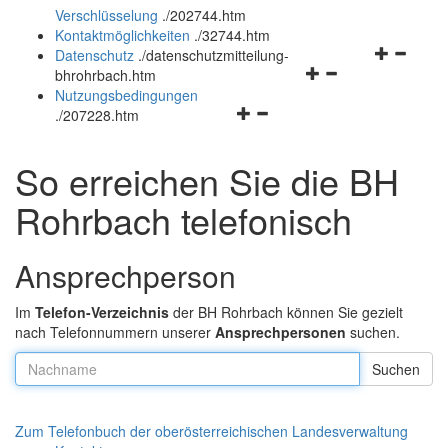
Verschlüsselung
.
/202744.htm
und
schließen
Kontaktmöglichkeiten
.
/32744.htm
schließen
Navigation
Datenschutz
.
/datenschutzmitteilung-
Navigationsmenü
öffnen
bhrohrbach.htm
öffnen
und
Nutzungsbedingungen
Navigationsmenü
und
schließen
.
/207228.htm
öffnen
schließen
und
So erreichen Sie die BH
schließen
Rohrbach telefonisch
Ansprechperson
Im
Telefon-Verzeichnis
der BH Rohrbach können Sie gezielt
nach Telefonnummern unserer
Ansprechpersonen
suchen.
Nachname:
Zum Telefonbuch der oberösterreichischen Landesverwaltung