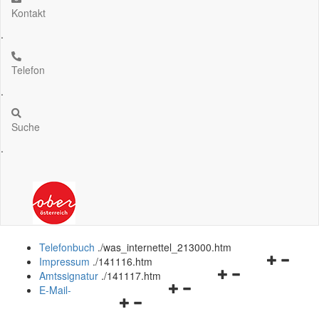
Kontakt
.
Telefon
.
Suche
.
Telefonbuch
.
/was_internettel_213000.htm
Navigation
Impressum
.
/141116.htm
Navigationsmenü
öffnen
Amtssignatur
.
/141117.htm
Navigationsmenü
öffnen
und
E-Mail-
Navigationsmenü
öffnen
und
schließen
öffnen
und
schließen