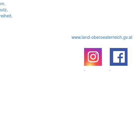
um
.
hutz
.
reiheit
.
www.land-oberoesterreich.gv.at
.
.