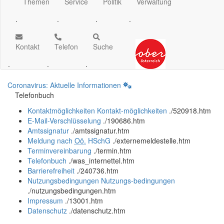
Themen
Service
Politik
Verwaltung
.
.
.
.
Kontakt
Telefon
Suche
.
.
.
Coronavirus: Aktuelle Informationen
Telefonbuch
Kontaktmöglichkeiten
Kontakt-möglichkeiten
.
/520918.htm
E-Mail-Verschlüsselung
.
/190686.htm
Amtssignatur
.
/amtssignatur.htm
Meldung nach
Oö.
HSchG
.
/externemeldestelle.htm
Terminvereinbarung
.
/termin.htm
Telefonbuch
.
/was_internettel.htm
Barrierefreiheit
.
/240736.htm
Nutzungsbedingungen
Nutzungs-bedingungen
.
/nutzungsbedingungen.htm
Impressum
.
/13001.htm
Datenschutz
.
/datenschutz.htm