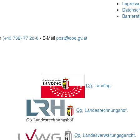
Impress
Datensc
Barrieref
on
(+43 732) 77 20-0
• E-Mail
post@ooe.gv.at
Oö.
Landtag
.
Oö.
Landesrechnungshof
.
Oö.
Landesverwaltungsgericht
.