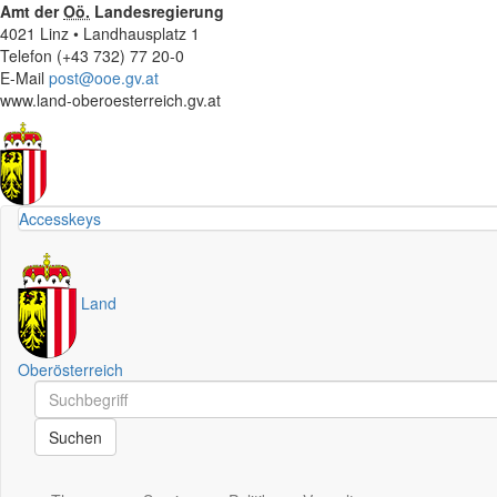
Amt der
Oö.
Landesregierung
4021 Linz • Landhausplatz 1
Telefon (+43 732) 77 20-0
E-Mail
post@ooe.gv.at
www.land-oberoesterreich.gv.at
Accesskeys
Land
Oberösterreich
Schnellsuche
Schnellsuche
Suchen