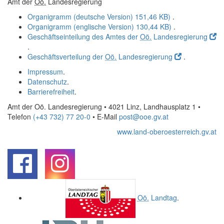
Amt der
Oö.
Landesregierung
Organigramm (deutsche Version)
151,46 KB)
.
Organigramm (englische Version)
130,44 KB)
.
Geschäftseinteilung des Amtes der
Oö.
Landesregierung
.
Geschäftsverteilung der
Oö.
Landesregierung
.
Impressum
.
Datenschutz
.
Barrierefreiheit
.
Amt der Oö. Landesregierung • 4021 Linz, Landhausplatz 1
•
Telefon
(+43 732) 77 20-0
• E-Mail
post@ooe.gv.at
www.land-oberoesterreich.gv.at
.
.
Oö.
Landtag
.