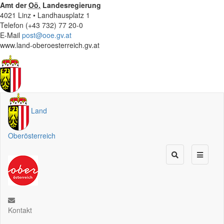
Amt der
Oö.
Landesregierung
4021 Linz • Landhausplatz 1
Telefon (+43 732) 77 20-0
E-Mail
post@ooe.gv.at
www.land-oberoesterreich.gv.at
Land
Oberösterreich
Kontakt