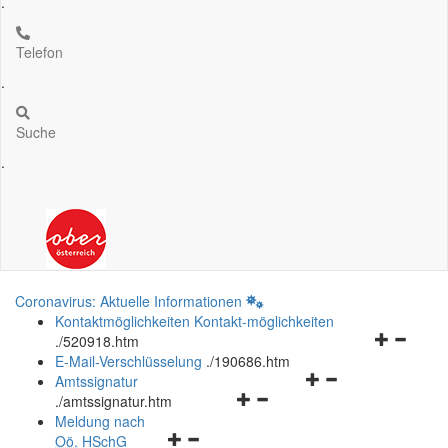
.
Telefon
.
Suche
.
Coronavirus: Aktuelle Informationen
Kontaktmöglichkeiten
Kontakt-möglichkeiten
Navigation
.
/520918.htm
öffnen
E-Mail-Verschlüsselung
.
/190686.htm
Navigationsmenü
und
Amtssignatur
Navigationsmenü
öffnen
schließen
.
/amtssignatur.htm
öffnen
und
Meldung nach
Navigationsmenü
und
schließen
Oö.
HSchG