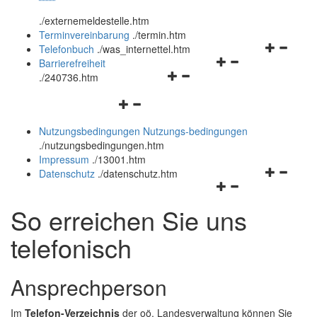
öffnen
schließen
.
/externemeldestelle.htm
und
Terminvereinbarung
.
/termin.htm
schließen
Navigation
Telefonbuch
.
/was_internettel.htm
Navigationsmenü
öffnen
Barrierefreiheit
Navigationsmenü
öffnen
und
.
/240736.htm
öffnen
und
schließen
Navigationsmenü
und
schließen
öffnen
schließen
Nutzungsbedingungen
Nutzungs-bedingungen
und
.
/nutzungsbedingungen.htm
schließen
Impressum
.
/13001.htm
Navigation
Datenschutz
.
/datenschutz.htm
Navigationsmenü
öffnen
öffnen
und
So erreichen Sie uns
und
schließen
schließen
telefonisch
Ansprechperson
Im
Telefon-Verzeichnis
der oö. Landesverwaltung können Sie