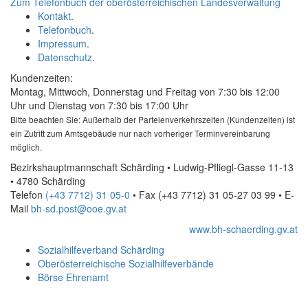
Zum Telefonbuch der oberösterreichischen Landesverwaltung
Kontakt
.
Telefonbuch
.
Impressum
.
Datenschutz
.
Kundenzeiten:
Montag, Mittwoch, Donnerstag und Freitag von 7:30 bis 12:00
Uhr und Dienstag von 7:30 bis 17:00 Uhr
Bitte beachten Sie: Außerhalb der Parteienverkehrszeiten (Kundenzeiten) ist
ein Zutritt zum Amtsgebäude nur nach vorheriger Terminvereinbarung
möglich.
Bezirkshauptmannschaft Schärding • Ludwig-Pfliegl-Gasse 11-13
• 4780 Schärding
Telefon
(+43 7712) 31 05-0
• Fax
(+43 7712) 31 05-27 03 99
•
E-
Mail
bh-sd.post@ooe.gv.at
www.bh-schaerding.gv.at
Sozialhilfeverband Schärding
Oberösterreichische Sozialhilfeverbände
Börse Ehrenamt