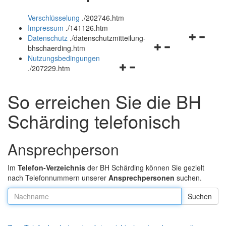
öffnen
und
Verschlüsselung
.
/202746.htm
und
schließen
Impressum
.
/141126.htm
schließen
Navigation
Datenschutz
.
/datenschutzmitteilung-
Navigationsmenü
öffnen
bhschaerding.htm
öffnen
und
Nutzungsbedingungen
Navigationsmenü
und
schließen
.
/207229.htm
öffnen
schließen
und
So erreichen Sie die BH
schließen
Schärding telefonisch
Ansprechperson
Im
Telefon-Verzeichnis
der BH Schärding können Sie gezielt
nach Telefonnummern unserer
Ansprechpersonen
suchen.
Nachname: