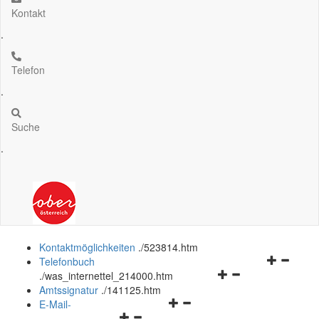
Kontakt
.
Telefon
.
Suche
.
Kontaktmöglichkeiten
.
/523814.htm
Navigation
Telefonbuch
Navigationsmenü
öffnen
.
/was_internettel_214000.htm
öffnen
und
Amtssignatur
.
/141125.htm
Navigationsmenü
und
schließen
E-Mail-
Navigationsmenü
öffnen
schließen