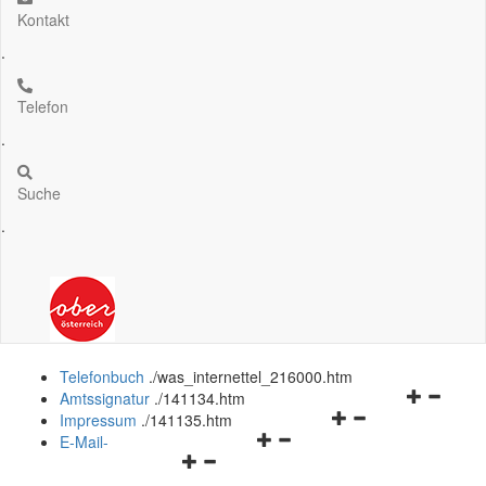
Kontakt
.
Telefon
.
Suche
.
Telefonbuch
.
/was_internettel_216000.htm
Navigation
Amtssignatur
.
/141134.htm
Navigationsmenü
öffnen
Impressum
.
/141135.htm
Navigationsmenü
öffnen
und
E-Mail-
Navigationsmenü
öffnen
und
schließen
öffnen
und
schließen