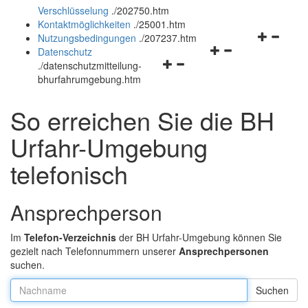
Verschlüsselung
.
/202750.htm
und
schließen
Kontaktmöglichkeiten
.
/25001.htm
schließen
Navigation
Nutzungsbedingungen
.
/207237.htm
Navigationsmenü
öffnen
Datenschutz
Navigationsmenü
öffnen
und
.
/datenschutzmitteilung-
öffnen
und
schließen
bhurfahrumgebung.htm
und
schließen
schließen
So erreichen Sie die BH
Urfahr-Umgebung
telefonisch
Ansprechperson
Im
Telefon-Verzeichnis
der BH Urfahr-Umgebung können Sie
gezielt nach Telefonnummern unserer
Ansprechpersonen
suchen.
Nachname: