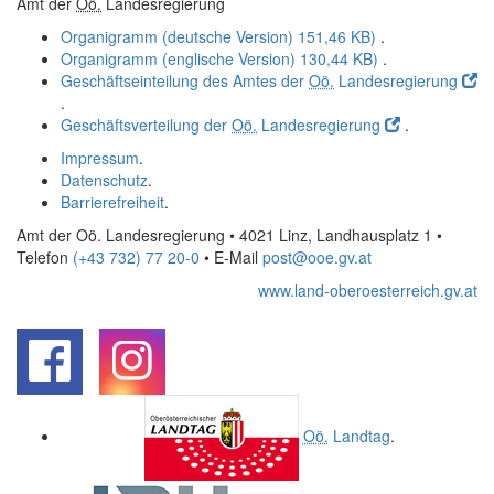
Amt der
Oö.
Landesregierung
Organigramm (deutsche Version)
151,46 KB)
.
Organigramm (englische Version)
130,44 KB)
.
Geschäftseinteilung des Amtes der
Oö.
Landesregierung
.
Geschäftsverteilung der
Oö.
Landesregierung
.
Impressum
.
Datenschutz
.
Barrierefreiheit
.
Amt der Oö. Landesregierung • 4021 Linz, Landhausplatz 1
•
Telefon
(+43 732) 77 20-0
• E-Mail
post@ooe.gv.at
www.land-oberoesterreich.gv.at
.
.
Oö.
Landtag
.