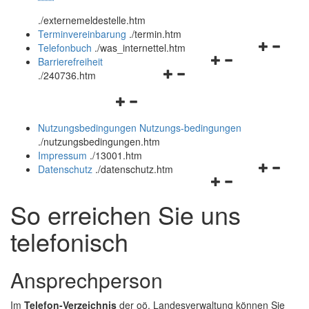
öffnen
schließen
.
/externemeldestelle.htm
und
Terminvereinbarung
.
/termin.htm
schließen
Navigation
Telefonbuch
.
/was_internettel.htm
Navigationsmenü
öffnen
Barrierefreiheit
Navigationsmenü
öffnen
und
.
/240736.htm
öffnen
und
schließen
Navigationsmenü
und
schließen
öffnen
schließen
Nutzungsbedingungen
Nutzungs-bedingungen
und
.
/nutzungsbedingungen.htm
schließen
Impressum
.
/13001.htm
Navigation
Datenschutz
.
/datenschutz.htm
Navigationsmenü
öffnen
öffnen
und
So erreichen Sie uns
und
schließen
schließen
telefonisch
Ansprechperson
Im
Telefon-Verzeichnis
der oö. Landesverwaltung können Sie