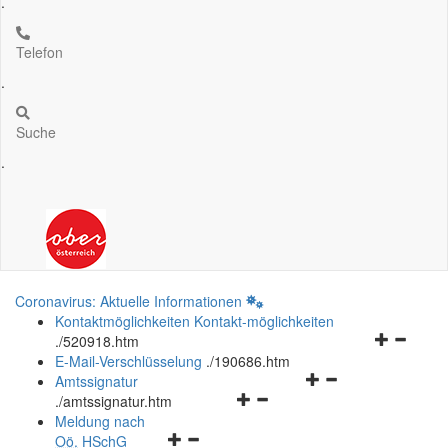
.
Telefon
.
Suche
.
Coronavirus: Aktuelle Informationen
Kontaktmöglichkeiten
Kontakt-möglichkeiten
Navigation
.
/520918.htm
öffnen
E-Mail-Verschlüsselung
.
/190686.htm
Navigationsmenü
und
Amtssignatur
Navigationsmenü
öffnen
schließen
.
/amtssignatur.htm
öffnen
und
Meldung nach
Navigationsmenü
und
schließen
Oö.
HSchG