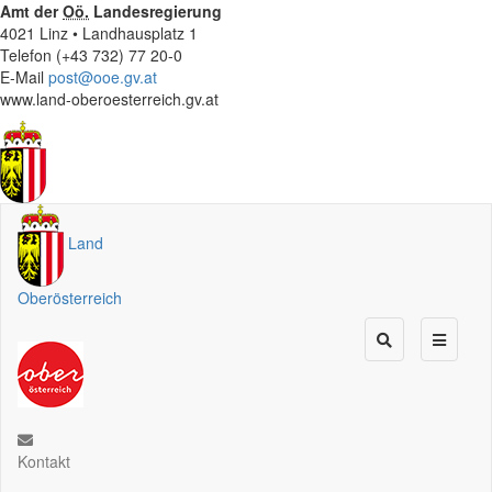
Amt der
Oö.
Landesregierung
4021 Linz • Landhausplatz 1
Telefon (+43 732) 77 20-0
E-Mail
post@ooe.gv.at
www.land-oberoesterreich.gv.at
Land
Oberösterreich
Kontakt