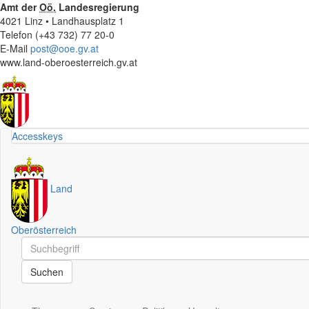
Amt der
Oö.
Landesregierung
4021 Linz • Landhausplatz 1
Telefon (+43 732) 77 20-0
E-Mail
post@ooe.gv.at
www.land-oberoesterreich.gv.at
Accesskeys
Land
Oberösterreich
Schnellsuche
Schnellsuche
Suchen