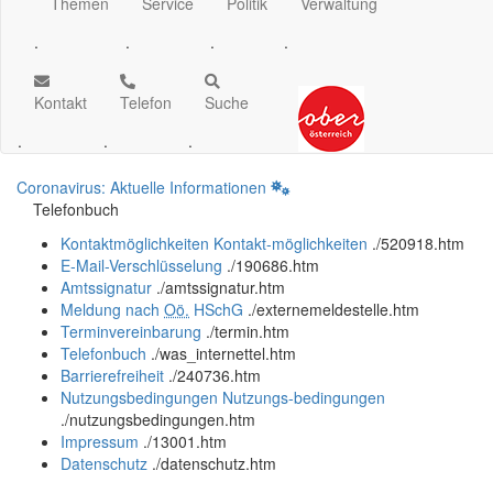
Themen
Service
Politik
Verwaltung
.
.
.
.
Kontakt
Telefon
Suche
.
.
.
Coronavirus: Aktuelle Informationen
Telefonbuch
Kontaktmöglichkeiten
Kontakt-möglichkeiten
.
/520918.htm
E-Mail-Verschlüsselung
.
/190686.htm
Amtssignatur
.
/amtssignatur.htm
Meldung nach
Oö.
HSchG
.
/externemeldestelle.htm
Terminvereinbarung
.
/termin.htm
Telefonbuch
.
/was_internettel.htm
Barrierefreiheit
.
/240736.htm
Nutzungsbedingungen
Nutzungs-bedingungen
.
/nutzungsbedingungen.htm
Impressum
.
/13001.htm
Datenschutz
.
/datenschutz.htm