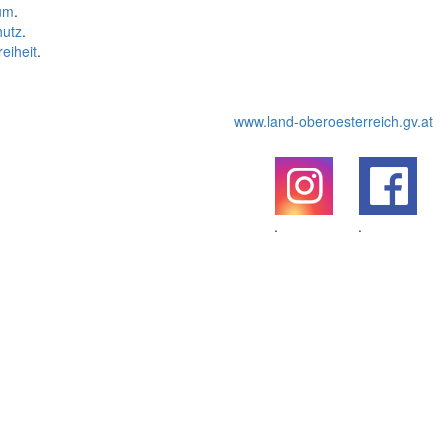
um
.
hutz
.
reiheit
.
www.land-oberoesterreich.gv.at
.
.