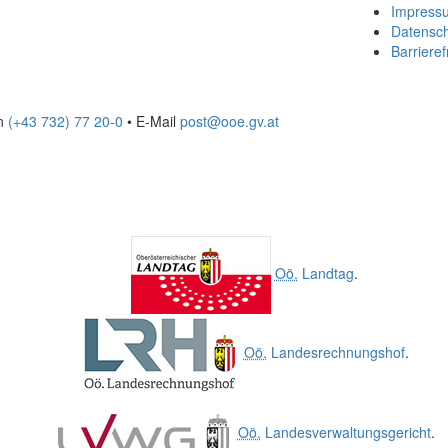
Impress
Datensc
Barrieref
on
(+43 732) 77 20-0
• E-Mail
post@ooe.gv.at
Oö.
Landtag
.
Oö.
Landesrechnungshof
.
Oö.
Landesverwaltungsgericht
.