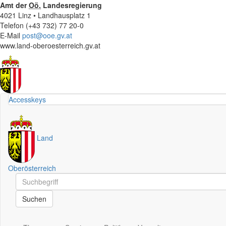
Amt der
Oö.
Landesregierung
4021 Linz • Landhausplatz 1
Telefon (+43 732) 77 20-0
E-Mail
post@ooe.gv.at
www.land-oberoesterreich.gv.at
Accesskeys
Land
Oberösterreich
Schnellsuche
Schnellsuche
Suchen