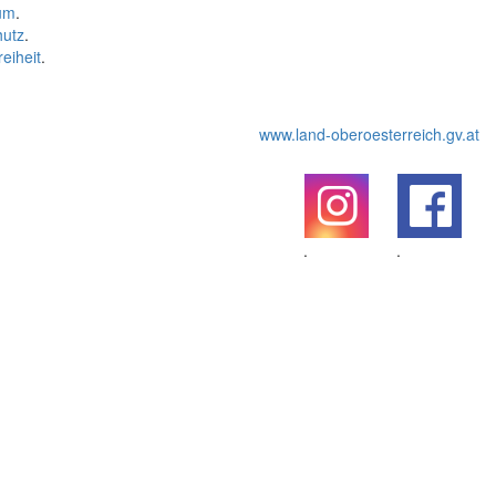
um
.
hutz
.
reiheit
.
www.land-oberoesterreich.gv.at
.
.