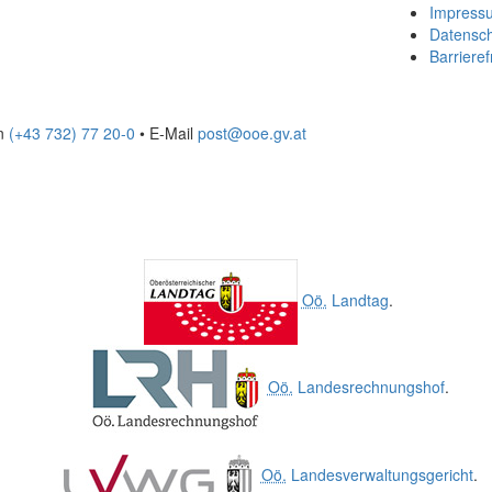
Impress
Datensc
Barrieref
on
(+43 732) 77 20-0
• E-Mail
post@ooe.gv.at
Oö.
Landtag
.
Oö.
Landesrechnungshof
.
Oö.
Landesverwaltungsgericht
.