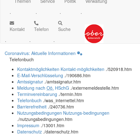
Themen
Service
Politik
Verwaltung
.
.
.
.
Kontakt
Telefon
Suche
.
.
.
Coronavirus: Aktuelle Informationen
Telefonbuch
Kontaktmöglichkeiten
Kontakt-möglichkeiten
.
/520918.htm
E-Mail-Verschlüsselung
.
/190686.htm
Amtssignatur
.
/amtssignatur.htm
Meldung nach
Oö.
HSchG
.
/externemeldestelle.htm
Terminvereinbarung
.
/termin.htm
Telefonbuch
.
/was_internettel.htm
Barrierefreiheit
.
/240736.htm
Nutzungsbedingungen
Nutzungs-bedingungen
.
/nutzungsbedingungen.htm
Impressum
.
/13001.htm
Datenschutz
.
/datenschutz.htm