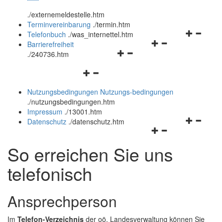
öffnen
schließen
.
/externemeldestelle.htm
und
Terminvereinbarung
.
/termin.htm
schließen
Navigation
Telefonbuch
.
/was_internettel.htm
Navigationsmenü
öffnen
Barrierefreiheit
Navigationsmenü
öffnen
und
.
/240736.htm
öffnen
und
schließen
Navigationsmenü
und
schließen
öffnen
schließen
Nutzungsbedingungen
Nutzungs-bedingungen
und
.
/nutzungsbedingungen.htm
schließen
Impressum
.
/13001.htm
Navigation
Datenschutz
.
/datenschutz.htm
Navigationsmenü
öffnen
öffnen
und
So erreichen Sie uns
und
schließen
schließen
telefonisch
Ansprechperson
Im
Telefon-Verzeichnis
der oö. Landesverwaltung können Sie