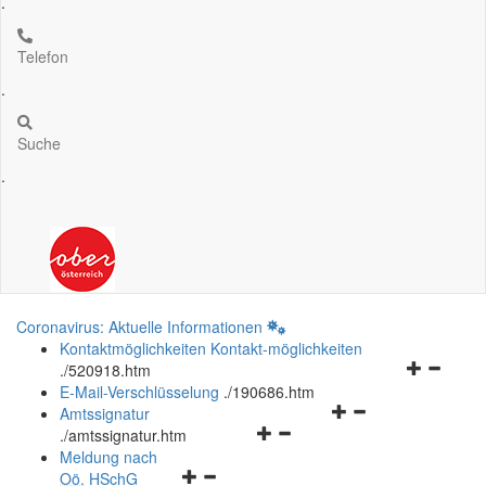
.
Telefon
.
Suche
.
Coronavirus: Aktuelle Informationen
Kontaktmöglichkeiten
Kontakt-möglichkeiten
Navigation
.
/520918.htm
öffnen
E-Mail-Verschlüsselung
.
/190686.htm
Navigationsmenü
und
Amtssignatur
Navigationsmenü
öffnen
schließen
.
/amtssignatur.htm
öffnen
und
Meldung nach
Navigationsmenü
und
schließen
Oö.
HSchG