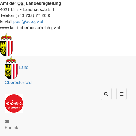
Amt der
Oö.
Landesregierung
4021 Linz • Landhausplatz 1
Telefon (+43 732) 77 20-0
E-Mail
post@ooe.gv.at
www.land-oberoesterreich.gv.at
Land
Oberösterreich
Kontakt