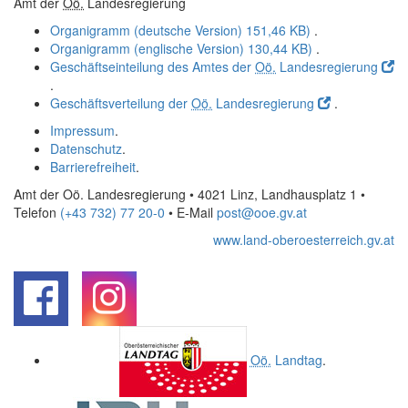
Amt der
Oö.
Landesregierung
Organigramm (deutsche Version)
151,46 KB)
.
Organigramm (englische Version)
130,44 KB)
.
Geschäftseinteilung des Amtes der
Oö.
Landesregierung
.
Geschäftsverteilung der
Oö.
Landesregierung
.
Impressum
.
Datenschutz
.
Barrierefreiheit
.
Amt der Oö. Landesregierung • 4021 Linz, Landhausplatz 1
•
Telefon
(+43 732) 77 20-0
• E-Mail
post@ooe.gv.at
www.land-oberoesterreich.gv.at
.
.
Oö.
Landtag
.