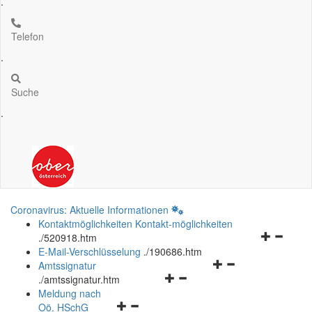
.
Telefon
.
Suche
.
Coronavirus: Aktuelle Informationen
Kontaktmöglichkeiten
Kontakt-möglichkeiten
Navigation
.
/520918.htm
öffnen
E-Mail-Verschlüsselung
.
/190686.htm
Navigationsmenü
und
Amtssignatur
Navigationsmenü
öffnen
schließen
.
/amtssignatur.htm
öffnen
und
Meldung nach
Navigationsmenü
und
schließen
Oö.
HSchG