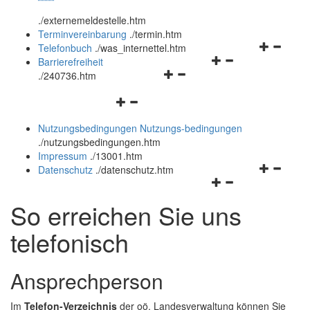
öffnen
schließen
.
/externemeldestelle.htm
und
Terminvereinbarung
.
/termin.htm
schließen
Navigation
Telefonbuch
.
/was_internettel.htm
Navigationsmenü
öffnen
Barrierefreiheit
Navigationsmenü
öffnen
und
.
/240736.htm
öffnen
und
schließen
Navigationsmenü
und
schließen
öffnen
schließen
Nutzungsbedingungen
Nutzungs-bedingungen
und
.
/nutzungsbedingungen.htm
schließen
Impressum
.
/13001.htm
Navigation
Datenschutz
.
/datenschutz.htm
Navigationsmenü
öffnen
öffnen
und
So erreichen Sie uns
und
schließen
schließen
telefonisch
Ansprechperson
Im
Telefon-Verzeichnis
der oö. Landesverwaltung können Sie