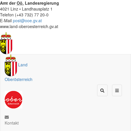
Amt der
Oö.
Landesregierung
4021 Linz • Landhausplatz 1
Telefon (+43 732) 77 20-0
E-Mail
post@ooe.gv.at
www.land-oberoesterreich.gv.at
Land
Oberösterreich
Kontakt