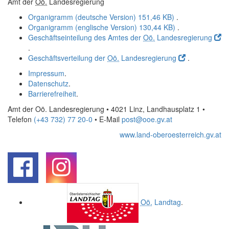
Amt der
Oö.
Landesregierung
Organigramm (deutsche Version)
151,46 KB)
.
Organigramm (englische Version)
130,44 KB)
.
Geschäftseinteilung des Amtes der
Oö.
Landesregierung
.
Geschäftsverteilung der
Oö.
Landesregierung
.
Impressum
.
Datenschutz
.
Barrierefreiheit
.
Amt der Oö. Landesregierung • 4021 Linz, Landhausplatz 1
•
Telefon
(+43 732) 77 20-0
• E-Mail
post@ooe.gv.at
www.land-oberoesterreich.gv.at
.
.
Oö.
Landtag
.