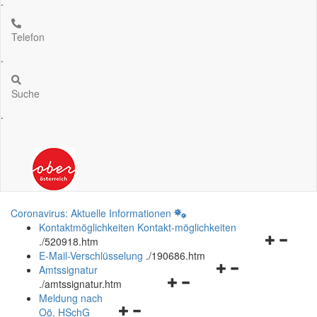
.
Telefon
.
Suche
.
Coronavirus: Aktuelle Informationen
Kontaktmöglichkeiten
Kontakt-möglichkeiten
Navigation
.
/520918.htm
öffnen
E-Mail-Verschlüsselung
.
/190686.htm
Navigationsmenü
und
Amtssignatur
Navigationsmenü
öffnen
schließen
.
/amtssignatur.htm
öffnen
und
Meldung nach
Navigationsmenü
und
schließen
Oö.
HSchG