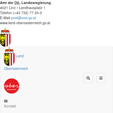
Amt der
Oö.
Landesregierung
4021 Linz • Landhausplatz 1
Telefon (+43 732) 77 20-0
E-Mail
post@ooe.gv.at
www.land-oberoesterreich.gv.at
Land
Oberösterreich
Kontakt