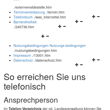
öffnen
schließen
.
/externemeldestelle.htm
und
Terminvereinbarung
.
/termin.htm
schließen
Navigation
Telefonbuch
.
/was_internettel.htm
Navigationsmenü
öffnen
Barrierefreiheit
Navigationsmenü
öffnen
und
.
/240736.htm
öffnen
und
schließen
Navigationsmenü
und
schließen
öffnen
schließen
Nutzungsbedingungen
Nutzungs-bedingungen
und
.
/nutzungsbedingungen.htm
schließen
Impressum
.
/13001.htm
Navigation
Datenschutz
.
/datenschutz.htm
Navigationsmenü
öffnen
öffnen
und
So erreichen Sie uns
und
schließen
schließen
telefonisch
Ansprechperson
Im
Telefon-Verzeichnis
der oö. Landesverwaltung können Sie