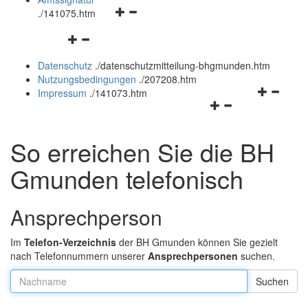
Navigationsmenü
und
.
/141075.htm
öffnen
schließen
Navigationsmenü
und
öffnen
schließen
Datenschutz
.
/datenschutzmitteilung-bhgmunden.htm
und
Nutzungsbedingungen
.
/207208.htm
schließen
Navigation
Impressum
.
/141073.htm
Navigationsmenü
öffnen
öffnen
und
und
schließen
So erreichen Sie die BH
schließen
Gmunden telefonisch
Ansprechperson
Im
Telefon-Verzeichnis
der BH Gmunden können Sie gezielt
nach Telefonnummern unserer
Ansprechpersonen
suchen.
Nachname: