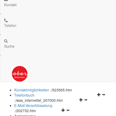
Kontakt
.
Telefon
.
Suche
.
Kontaktmöglichkeiten
.
/523565.htm
Navigation
Telefonbuch
Navigationsmenü
öffnen
.
/was_internettel_207000.htm
öffnen
und
E-Mail-Verschlüsselung
Navigationsmenü
und
schließen
.
/202732.htm
öffnen
schließen
Amtssignatur