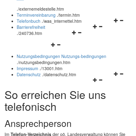
öffnen
schließen
.
/externemeldestelle.htm
und
Terminvereinbarung
.
/termin.htm
schließen
Navigation
Telefonbuch
.
/was_internettel.htm
Navigationsmenü
öffnen
Barrierefreiheit
Navigationsmenü
öffnen
und
.
/240736.htm
öffnen
und
schließen
Navigationsmenü
und
schließen
öffnen
schließen
Nutzungsbedingungen
Nutzungs-bedingungen
und
.
/nutzungsbedingungen.htm
schließen
Impressum
.
/13001.htm
Navigation
Datenschutz
.
/datenschutz.htm
Navigationsmenü
öffnen
öffnen
und
So erreichen Sie uns
und
schließen
schließen
telefonisch
Ansprechperson
Im
Telefon-Verzeichnis
der oö. Landesverwaltung können Sie