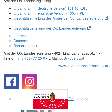
Amt der
Oö.
Landesregierung
Organigramm (deutsche Version)
151,46 KB)
.
Organigramm (englische Version)
130,44 KB)
.
Geschäftseinteilung des Amtes der
Oö.
Landesregierung
.
Geschäftsverteilung der
Oö.
Landesregierung
.
Impressum
.
Datenschutz
.
Barrierefreiheit
.
Amt der Oö. Landesregierung • 4021 Linz, Landhausplatz 1
•
Telefon
(+43 732) 77 20-0
• E-Mail
post@ooe.gv.at
www.land-oberoesterreich.gv.at
.
.
Oö.
Landtag
.