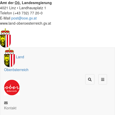
Amt der
Oö.
Landesregierung
4021 Linz • Landhausplatz 1
Telefon (+43 732) 77 20-0
E-Mail
post@ooe.gv.at
www.land-oberoesterreich.gv.at
Land
Oberösterreich
Kontakt