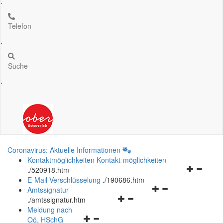
.
Telefon
.
Suche
.
Coronavirus: Aktuelle Informationen
Kontaktmöglichkeiten
Kontakt-möglichkeiten
Navigation
.
/520918.htm
öffnen
E-Mail-Verschlüsselung
.
/190686.htm
Navigationsmenü
und
Amtssignatur
Navigationsmenü
öffnen
schließen
.
/amtssignatur.htm
öffnen
und
Meldung nach
Navigationsmenü
und
schließen
Oö.
HSchG