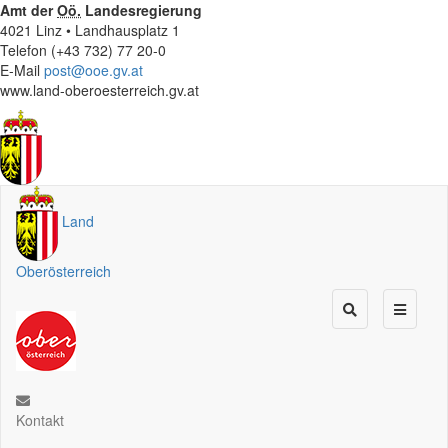
Amt der
Oö.
Landesregierung
4021 Linz • Landhausplatz 1
Telefon (+43 732) 77 20-0
E-Mail
post@ooe.gv.at
www.land-oberoesterreich.gv.at
Land
Oberösterreich
Kontakt