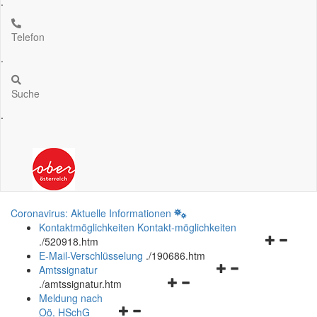
.
Telefon
.
Suche
.
Coronavirus: Aktuelle Informationen
Kontaktmöglichkeiten
Kontakt-möglichkeiten
Navigation
.
/520918.htm
öffnen
E-Mail-Verschlüsselung
.
/190686.htm
Navigationsmenü
und
Amtssignatur
Navigationsmenü
öffnen
schließen
.
/amtssignatur.htm
öffnen
und
Meldung nach
Navigationsmenü
und
schließen
Oö.
HSchG