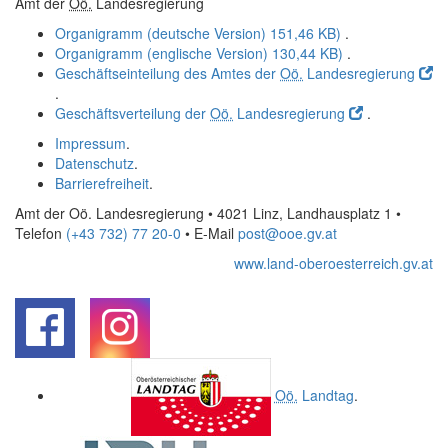
Amt der
Oö.
Landesregierung
Organigramm (deutsche Version)
151,46 KB)
.
Organigramm (englische Version)
130,44 KB)
.
Geschäftseinteilung des Amtes der
Oö.
Landesregierung
.
Geschäftsverteilung der
Oö.
Landesregierung
.
Impressum
.
Datenschutz
.
Barrierefreiheit
.
Amt der Oö. Landesregierung • 4021 Linz, Landhausplatz 1
•
Telefon
(+43 732) 77 20-0
• E-Mail
post@ooe.gv.at
www.land-oberoesterreich.gv.at
.
.
Oö.
Landtag
.