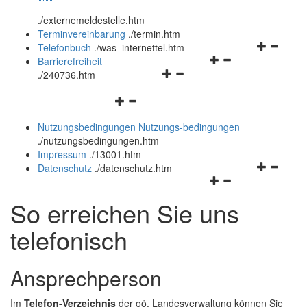
öffnen
schließen
.
/externemeldestelle.htm
und
Terminvereinbarung
.
/termin.htm
schließen
Navigation
Telefonbuch
.
/was_internettel.htm
Navigationsmenü
öffnen
Barrierefreiheit
Navigationsmenü
öffnen
und
.
/240736.htm
öffnen
und
schließen
Navigationsmenü
und
schließen
öffnen
schließen
Nutzungsbedingungen
Nutzungs-bedingungen
und
.
/nutzungsbedingungen.htm
schließen
Impressum
.
/13001.htm
Navigation
Datenschutz
.
/datenschutz.htm
Navigationsmenü
öffnen
öffnen
und
So erreichen Sie uns
und
schließen
schließen
telefonisch
Ansprechperson
Im
Telefon-Verzeichnis
der oö. Landesverwaltung können Sie