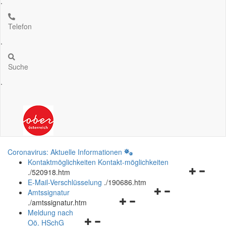
.
Telefon
.
Suche
.
Coronavirus: Aktuelle Informationen
Kontaktmöglichkeiten
Kontakt-möglichkeiten
Navigation
.
/520918.htm
öffnen
E-Mail-Verschlüsselung
.
/190686.htm
Navigationsmenü
und
Amtssignatur
Navigationsmenü
öffnen
schließen
.
/amtssignatur.htm
öffnen
und
Meldung nach
Navigationsmenü
und
schließen
Oö.
HSchG