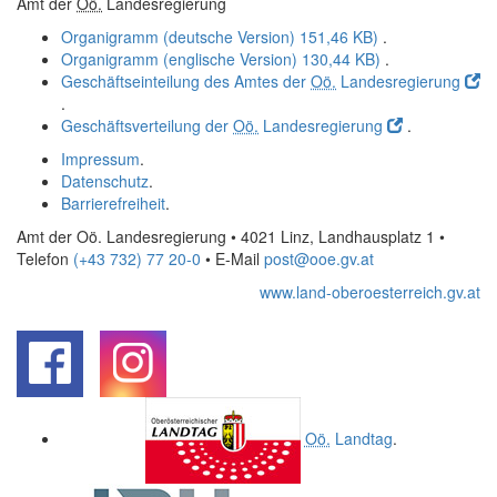
Amt der
Oö.
Landesregierung
Organigramm (deutsche Version)
151,46 KB)
.
Organigramm (englische Version)
130,44 KB)
.
Geschäftseinteilung des Amtes der
Oö.
Landesregierung
.
Geschäftsverteilung der
Oö.
Landesregierung
.
Impressum
.
Datenschutz
.
Barrierefreiheit
.
Amt der Oö. Landesregierung • 4021 Linz, Landhausplatz 1
•
Telefon
(+43 732) 77 20-0
• E-Mail
post@ooe.gv.at
www.land-oberoesterreich.gv.at
.
.
Oö.
Landtag
.