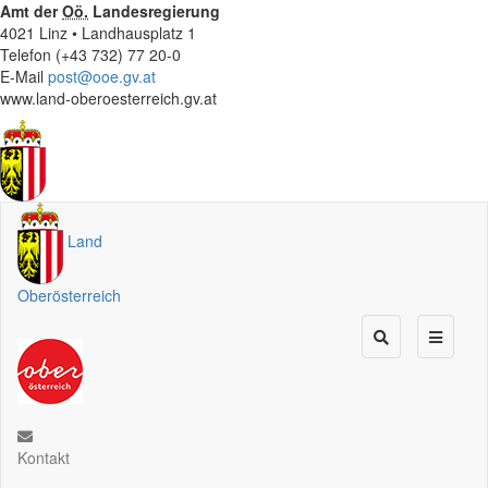
Amt der
Oö.
Landesregierung
4021 Linz • Landhausplatz 1
Telefon (+43 732) 77 20-0
E-Mail
post@ooe.gv.at
www.land-oberoesterreich.gv.at
Land
Oberösterreich
Kontakt