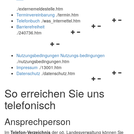
öffnen
schließen
.
/externemeldestelle.htm
und
Terminvereinbarung
.
/termin.htm
schließen
Navigation
Telefonbuch
.
/was_internettel.htm
Navigationsmenü
öffnen
Barrierefreiheit
Navigationsmenü
öffnen
und
.
/240736.htm
öffnen
und
schließen
Navigationsmenü
und
schließen
öffnen
schließen
Nutzungsbedingungen
Nutzungs-bedingungen
und
.
/nutzungsbedingungen.htm
schließen
Impressum
.
/13001.htm
Navigation
Datenschutz
.
/datenschutz.htm
Navigationsmenü
öffnen
öffnen
und
So erreichen Sie uns
und
schließen
schließen
telefonisch
Ansprechperson
Im
Telefon-Verzeichnis
der oö. Landesverwaltung können Sie