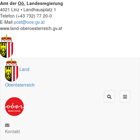
Amt der
Oö.
Landesregierung
4021 Linz • Landhausplatz 1
Telefon (+43 732) 77 20-0
E-Mail
post@ooe.gv.at
www.land-oberoesterreich.gv.at
Land
Oberösterreich
Kontakt