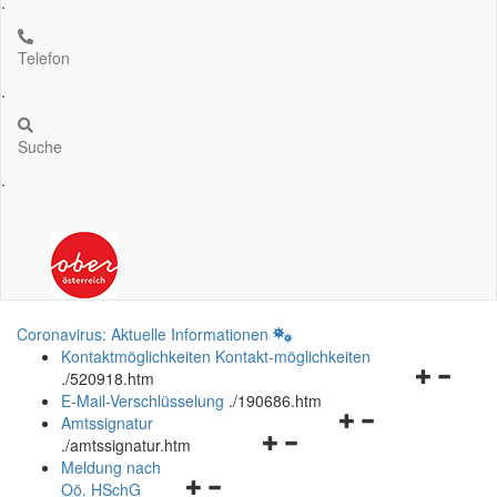
.
Telefon
.
Suche
.
Coronavirus: Aktuelle Informationen
Kontaktmöglichkeiten
Kontakt-möglichkeiten
Navigation
.
/520918.htm
öffnen
E-Mail-Verschlüsselung
.
/190686.htm
Navigationsmenü
und
Amtssignatur
Navigationsmenü
öffnen
schließen
.
/amtssignatur.htm
öffnen
und
Meldung nach
Navigationsmenü
und
schließen
Oö.
HSchG