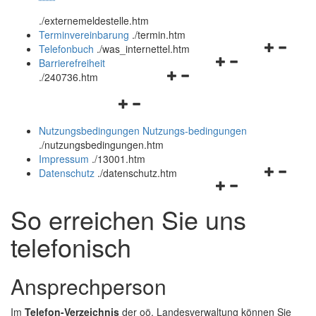
öffnen
schließen
.
/externemeldestelle.htm
und
Terminvereinbarung
.
/termin.htm
schließen
Navigation
Telefonbuch
.
/was_internettel.htm
Navigationsmenü
öffnen
Barrierefreiheit
Navigationsmenü
öffnen
und
.
/240736.htm
öffnen
und
schließen
Navigationsmenü
und
schließen
öffnen
schließen
Nutzungsbedingungen
Nutzungs-bedingungen
und
.
/nutzungsbedingungen.htm
schließen
Impressum
.
/13001.htm
Navigation
Datenschutz
.
/datenschutz.htm
Navigationsmenü
öffnen
öffnen
und
So erreichen Sie uns
und
schließen
schließen
telefonisch
Ansprechperson
Im
Telefon-Verzeichnis
der oö. Landesverwaltung können Sie