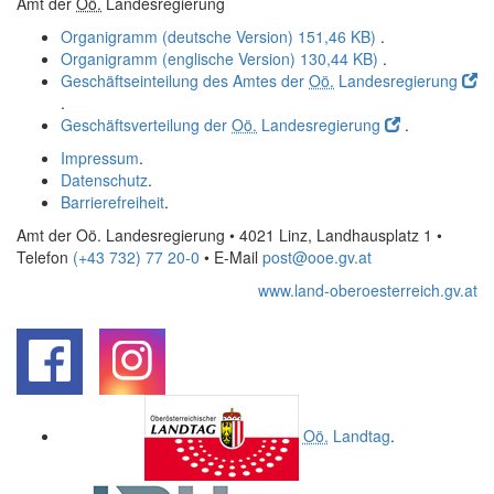
Amt der
Oö.
Landesregierung
Organigramm (deutsche Version)
151,46 KB)
.
Organigramm (englische Version)
130,44 KB)
.
Geschäftseinteilung des Amtes der
Oö.
Landesregierung
.
Geschäftsverteilung der
Oö.
Landesregierung
.
Impressum
.
Datenschutz
.
Barrierefreiheit
.
Amt der Oö. Landesregierung • 4021 Linz, Landhausplatz 1
•
Telefon
(+43 732) 77 20-0
• E-Mail
post@ooe.gv.at
www.land-oberoesterreich.gv.at
.
.
Oö.
Landtag
.