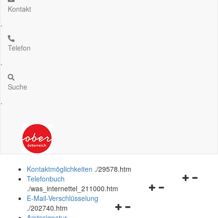
Kontakt
.
Telefon
.
Suche
.
Kontaktmöglichkeiten
.
/29578.htm
Navigation
Telefonbuch
Navigationsmenü
öffnen
.
/was_internettel_211000.htm
öffnen
und
E-Mail-Verschlüsselung
Navigationsmenü
und
schließen
.
/202740.htm
öffnen
schließen
Amtssignatur