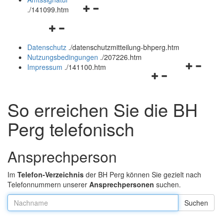
Navigationsmenü
und
.
/141099.htm
öffnen
schließen
Navigationsmenü
und
öffnen
schließen
Datenschutz
.
/datenschutzmitteilung-bhperg.htm
und
Nutzungsbedingungen
.
/207226.htm
schließen
Navigation
Impressum
.
/141100.htm
Navigationsmenü
öffnen
öffnen
und
und
schließen
So erreichen Sie die BH
schließen
Perg telefonisch
Ansprechperson
Im
Telefon-Verzeichnis
der BH Perg können Sie gezielt nach
Telefonnummern unserer
Ansprechpersonen
suchen.
Nachname: