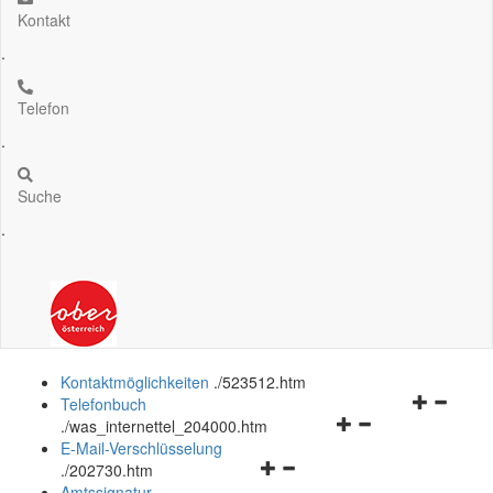
Kontakt
.
Telefon
.
Suche
.
Kontaktmöglichkeiten
.
/523512.htm
Navigation
Telefonbuch
Navigationsmenü
öffnen
.
/was_internettel_204000.htm
öffnen
und
E-Mail-Verschlüsselung
Navigationsmenü
und
schließen
.
/202730.htm
öffnen
schließen
Amtssignatur