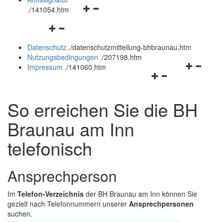
Navigationsmenü
und
.
/141054.htm
öffnen
schließen
Navigationsmenü
und
öffnen
schließen
Datenschutz
.
/datenschutzmitteilung-bhbraunau.htm
und
Nutzungsbedingungen
.
/207198.htm
schließen
Navigation
Impressum
.
/141060.htm
Navigationsmenü
öffnen
öffnen
und
und
schließen
So erreichen Sie die BH
schließen
Braunau am Inn
telefonisch
Ansprechperson
Im
Telefon-Verzeichnis
der BH Braunau am Inn können Sie
gezielt nach Telefonnummern unserer
Ansprechpersonen
suchen.