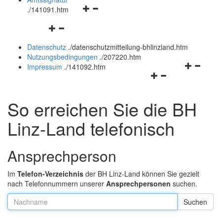
Navigationsmenü
und
.
/141091.htm
öffnen
schließen
Navigationsmenü
und
öffnen
schließen
Datenschutz
.
/datenschutzmitteilung-bhlinzland.htm
und
Nutzungsbedingungen
.
/207220.htm
schließen
Navigation
Impressum
.
/141092.htm
Navigationsmenü
öffnen
öffnen
und
und
schließen
So erreichen Sie die BH
schließen
Linz-Land telefonisch
Ansprechperson
Im
Telefon-Verzeichnis
der BH Linz-Land können Sie gezielt
nach Telefonnummern unserer
Ansprechpersonen
suchen.
Nachname: