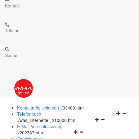
Kontakt
.
Telefon
.
Suche
.
Kontaktmöglichkeiten
.
/33469.htm
Navigation
Telefonbuch
Navigationsmenü
öffnen
.
/was_internettel_210000.htm
öffnen
und
E-Mail-Verschlüsselung
Navigationsmenü
und
schließen
.
/202737.htm
öffnen
schließen
Amtssignatur