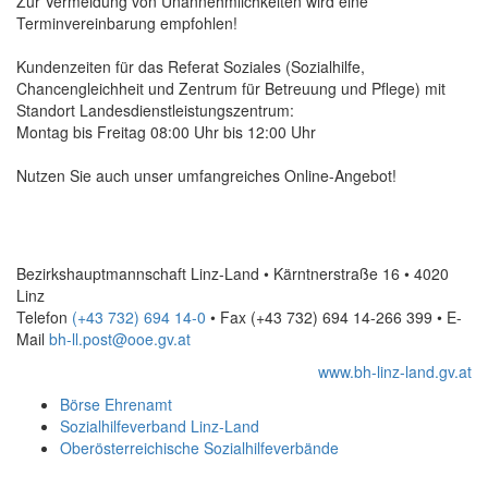
Zur Vermeidung von Unannehmlichkeiten wird eine
Terminvereinbarung empfohlen!
Kundenzeiten für das Referat Soziales (Sozialhilfe,
Chancengleichheit und Zentrum für Betreuung und Pflege) mit
Standort Landesdienstleistungszentrum:
Montag bis Freitag 08:00 Uhr bis 12:00 Uhr
Nutzen Sie auch unser umfangreiches
Online
-Angebot!
Bezirkshauptmannschaft Linz-Land • Kärntnerstraße 16 • 4020
Linz
Telefon
(+43 732) 694 14-0
• Fax
(+43 732) 694 14-266 399
•
E-
Mail
bh-ll.post@ooe.gv.at
www.bh-linz-land.gv.at
Börse Ehrenamt
Sozialhilfeverband Linz-Land
Oberösterreichische Sozialhilfeverbände