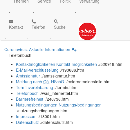
Themen
Service
Politik
Verwaltung
.
.
.
.
Kontakt
Telefon
Suche
.
.
.
Coronavirus: Aktuelle Informationen
Telefonbuch
Kontaktmöglichkeiten
Kontakt-möglichkeiten
.
/520918.htm
E-Mail-Verschlüsselung
.
/190686.htm
Amtssignatur
.
/amtssignatur.htm
Meldung nach
Oö.
HSchG
.
/externemeldestelle.htm
Terminvereinbarung
.
/termin.htm
Telefonbuch
.
/was_internettel.htm
Barrierefreiheit
.
/240736.htm
Nutzungsbedingungen
Nutzungs-bedingungen
.
/nutzungsbedingungen.htm
Impressum
.
/13001.htm
Datenschutz
.
/datenschutz.htm