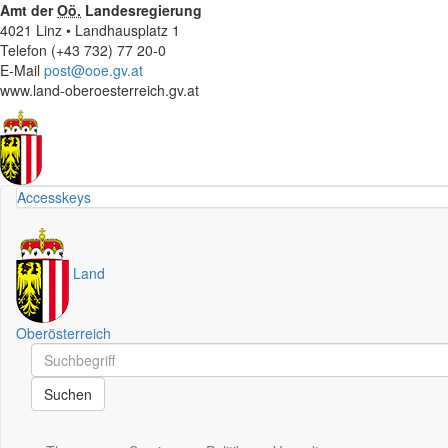
Amt der
Oö.
Landesregierung
4021 Linz • Landhausplatz 1
Telefon (+43 732) 77 20-0
E-Mail
post@ooe.gv.at
www.land-oberoesterreich.gv.at
Accesskeys
Land
Oberösterreich
Schnellsuche
Schnellsuche
Suchen