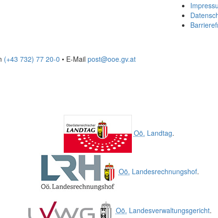
Impress
Datensc
Barrieref
on
(+43 732) 77 20-0
• E-Mail
post@ooe.gv.at
Oö.
Landtag
.
Oö.
Landesrechnungshof
.
Oö.
Landesverwaltungsgericht
.