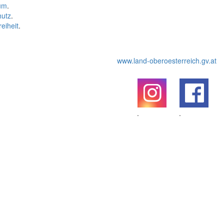
um
.
hutz
.
reiheit
.
www.land-oberoesterreich.gv.at
.
.