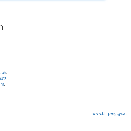
n
uch
.
hutz
.
um
.
www.bh-perg.gv.at