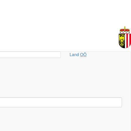
Land
OÖ