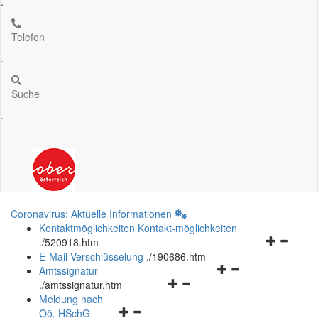
.
Telefon
.
Suche
.
Coronavirus: Aktuelle Informationen
Kontaktmöglichkeiten
Kontakt-möglichkeiten
Navigation
.
/520918.htm
öffnen
E-Mail-Verschlüsselung
.
/190686.htm
Navigationsmenü
und
Amtssignatur
Navigationsmenü
öffnen
schließen
.
/amtssignatur.htm
öffnen
und
Meldung nach
Navigationsmenü
und
schließen
Oö.
HSchG