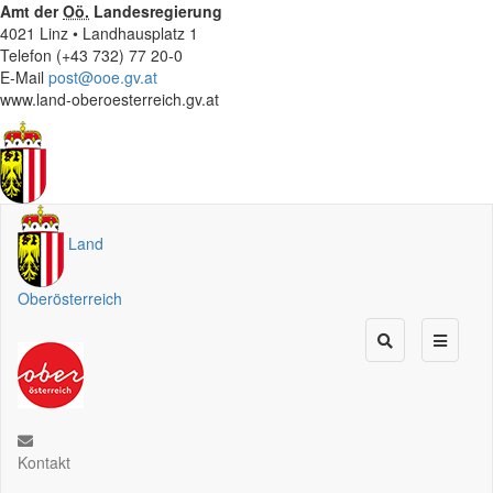
Amt der
Oö.
Landesregierung
4021 Linz • Landhausplatz 1
Telefon (+43 732) 77 20-0
E-Mail
post@ooe.gv.at
www.land-oberoesterreich.gv.at
Land
Oberösterreich
Kontakt