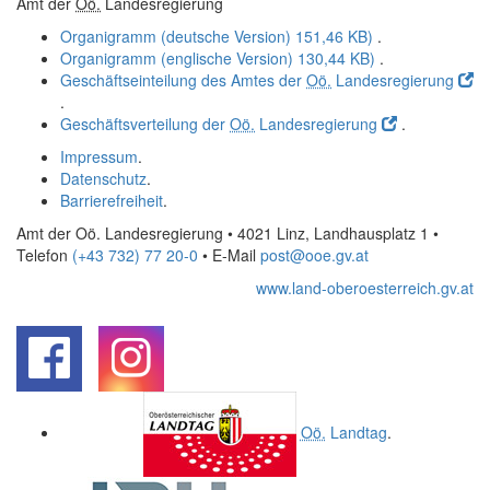
Amt der
Oö.
Landesregierung
Organigramm (deutsche Version)
151,46 KB)
.
Organigramm (englische Version)
130,44 KB)
.
Geschäftseinteilung des Amtes der
Oö.
Landesregierung
.
Geschäftsverteilung der
Oö.
Landesregierung
.
Impressum
.
Datenschutz
.
Barrierefreiheit
.
Amt der Oö. Landesregierung • 4021 Linz, Landhausplatz 1
•
Telefon
(+43 732) 77 20-0
• E-Mail
post@ooe.gv.at
www.land-oberoesterreich.gv.at
.
.
Oö.
Landtag
.