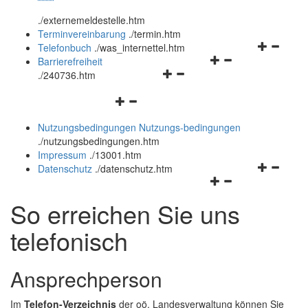
öffnen
schließen
.
/externemeldestelle.htm
und
Terminvereinbarung
.
/termin.htm
schließen
Navigation
Telefonbuch
.
/was_internettel.htm
Navigationsmenü
öffnen
Barrierefreiheit
Navigationsmenü
öffnen
und
.
/240736.htm
öffnen
und
schließen
Navigationsmenü
und
schließen
öffnen
schließen
Nutzungsbedingungen
Nutzungs-bedingungen
und
.
/nutzungsbedingungen.htm
schließen
Impressum
.
/13001.htm
Navigation
Datenschutz
.
/datenschutz.htm
Navigationsmenü
öffnen
öffnen
und
So erreichen Sie uns
und
schließen
schließen
telefonisch
Ansprechperson
Im
Telefon-Verzeichnis
der oö. Landesverwaltung können Sie