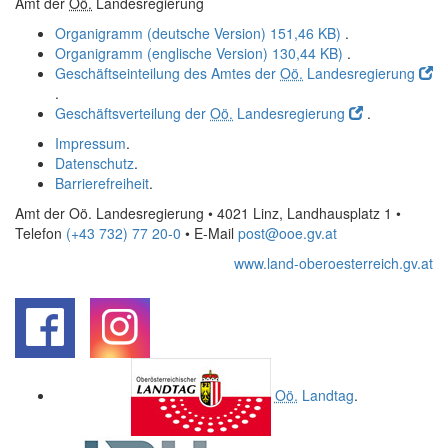
Amt der
Oö.
Landesregierung
Organigramm (deutsche Version)
151,46 KB)
.
Organigramm (englische Version)
130,44 KB)
.
Geschäftseinteilung des Amtes der
Oö.
Landesregierung
.
Geschäftsverteilung der
Oö.
Landesregierung
.
Impressum
.
Datenschutz
.
Barrierefreiheit
.
Amt der Oö. Landesregierung • 4021 Linz, Landhausplatz 1
•
Telefon
(+43 732) 77 20-0
• E-Mail
post@ooe.gv.at
www.land-oberoesterreich.gv.at
.
.
Oö.
Landtag
.