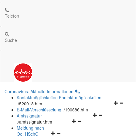
.
Telefon
.
Suche
.
Coronavirus: Aktuelle Informationen
Kontaktmöglichkeiten
Kontakt-möglichkeiten
Navigation
.
/520918.htm
öffnen
E-Mail-Verschlüsselung
.
/190686.htm
Navigationsmenü
und
Amtssignatur
Navigationsmenü
öffnen
schließen
.
/amtssignatur.htm
öffnen
und
Meldung nach
Navigationsmenü
und
schließen
Oö.
HSchG