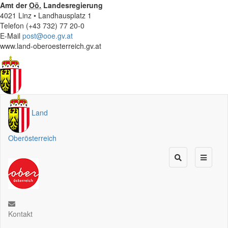
Amt der
Oö.
Landesregierung
4021 Linz • Landhausplatz 1
Telefon (+43 732) 77 20-0
E-Mail
post@ooe.gv.at
www.land-oberoesterreich.gv.at
Land
Oberösterreich
Kontakt