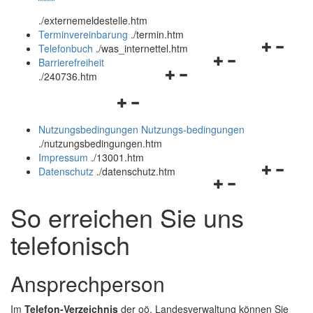
öffnen
schließen
.
/externemeldestelle.htm
und
Terminvereinbarung
.
/termin.htm
schließen
Navigation
Telefonbuch
.
/was_internettel.htm
Navigationsmenü
öffnen
Barrierefreiheit
Navigationsmenü
öffnen
und
.
/240736.htm
öffnen
und
schließen
Navigationsmenü
und
schließen
öffnen
schließen
Nutzungsbedingungen
Nutzungs-bedingungen
und
.
/nutzungsbedingungen.htm
schließen
Impressum
.
/13001.htm
Navigation
Datenschutz
.
/datenschutz.htm
Navigationsmenü
öffnen
öffnen
und
So erreichen Sie uns
und
schließen
schließen
telefonisch
Ansprechperson
Im
Telefon-Verzeichnis
der oö. Landesverwaltung können Sie