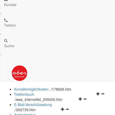
Kontakt
.
Telefon
.
Suche
.
Kontaktmöglichkeiten
.
/178626.htm
Navigation
Telefonbuch
Navigationsmenü
öffnen
.
/was_internettel_205000.htm
öffnen
und
E-Mail-Verschlüsselung
Navigationsmenü
und
schließen
.
/202735.htm
öffnen
schließen
Amtssignatur