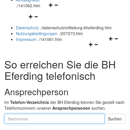
Navigationsmenü
und
.
/141062.htm
öffnen
schließen
Navigationsmenü
und
öffnen
schließen
Datenschutz
.
/datenschutzmitteilung-bheferding.htm
und
Nutzungsbedingungen
.
/207273.htm
schließen
Navigation
Impressum
.
/141061.htm
Navigationsmenü
öffnen
öffnen
und
und
schließen
So erreichen Sie die BH
schließen
Eferding telefonisch
Ansprechperson
Im
Telefon-Verzeichnis
der BH Eferding können Sie gezielt nach
Telefonnummern unserer
Ansprechpersonen
suchen.
Nachname: