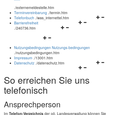
öffnen
schließen
.
/externemeldestelle.htm
und
Terminvereinbarung
.
/termin.htm
schließen
Navigation
Telefonbuch
.
/was_internettel.htm
Navigationsmenü
öffnen
Barrierefreiheit
Navigationsmenü
öffnen
und
.
/240736.htm
öffnen
und
schließen
Navigationsmenü
und
schließen
öffnen
schließen
Nutzungsbedingungen
Nutzungs-bedingungen
und
.
/nutzungsbedingungen.htm
schließen
Impressum
.
/13001.htm
Navigation
Datenschutz
.
/datenschutz.htm
Navigationsmenü
öffnen
öffnen
und
So erreichen Sie uns
und
schließen
schließen
telefonisch
Ansprechperson
Im
Telefon-Verzeichnis
der oö. Landesverwaltung können Sie