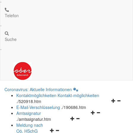
.
Telefon
.
Suche
.
Coronavirus: Aktuelle Informationen
Kontaktmöglichkeiten
Kontakt-möglichkeiten
Navigation
.
/520918.htm
öffnen
E-Mail-Verschlüsselung
.
/190686.htm
Navigationsmenü
und
Amtssignatur
Navigationsmenü
öffnen
schließen
.
/amtssignatur.htm
öffnen
und
Meldung nach
Navigationsmenü
und
schließen
Oö.
HSchG