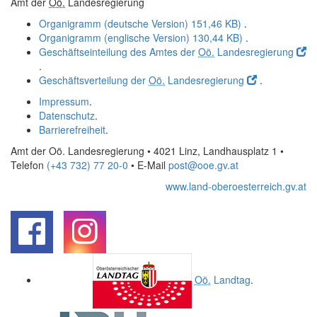
Amt der
Oö.
Landesregierung
Organigramm (deutsche Version)
151,46 KB)
.
Organigramm (englische Version)
130,44 KB)
.
Geschäftseinteilung des Amtes der
Oö.
Landesregierung
.
Geschäftsverteilung der
Oö.
Landesregierung
.
Impressum
.
Datenschutz
.
Barrierefreiheit
.
Amt der Oö. Landesregierung • 4021 Linz, Landhausplatz 1
•
Telefon
(+43 732) 77 20-0
• E-Mail
post@ooe.gv.at
www.land-oberoesterreich.gv.at
.
.
Oö.
Landtag
.