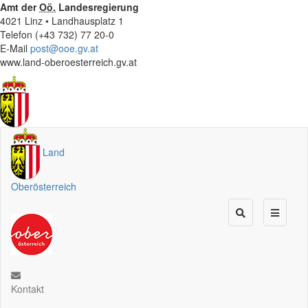
Amt der
Oö.
Landesregierung
4021 Linz • Landhausplatz 1
Telefon (+43 732) 77 20-0
E-Mail
post@ooe.gv.at
www.land-oberoesterreich.gv.at
Land
Oberösterreich
Kontakt