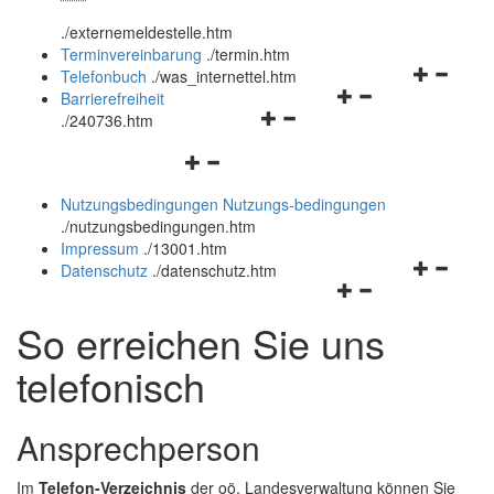
öffnen
schließen
.
/externemeldestelle.htm
und
Terminvereinbarung
.
/termin.htm
schließen
Navigation
Telefonbuch
.
/was_internettel.htm
Navigationsmenü
öffnen
Barrierefreiheit
Navigationsmenü
öffnen
und
.
/240736.htm
öffnen
und
schließen
Navigationsmenü
und
schließen
öffnen
schließen
Nutzungsbedingungen
Nutzungs-bedingungen
und
.
/nutzungsbedingungen.htm
schließen
Impressum
.
/13001.htm
Navigation
Datenschutz
.
/datenschutz.htm
Navigationsmenü
öffnen
öffnen
und
So erreichen Sie uns
und
schließen
schließen
telefonisch
Ansprechperson
Im
Telefon-Verzeichnis
der oö. Landesverwaltung können Sie