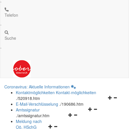
.
Telefon
.
Suche
.
Coronavirus: Aktuelle Informationen
Kontaktmöglichkeiten
Kontakt-möglichkeiten
Navigation
.
/520918.htm
öffnen
E-Mail-Verschlüsselung
.
/190686.htm
Navigationsmenü
und
Amtssignatur
Navigationsmenü
öffnen
schließen
.
/amtssignatur.htm
öffnen
und
Meldung nach
Navigationsmenü
und
schließen
Oö.
HSchG