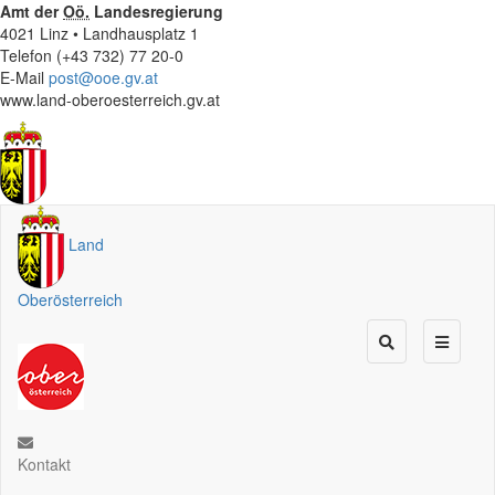
Amt der
Oö.
Landesregierung
4021 Linz • Landhausplatz 1
Telefon (+43 732) 77 20-0
E-Mail
post@ooe.gv.at
www.land-oberoesterreich.gv.at
Land
Oberösterreich
Kontakt