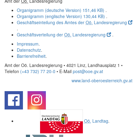
Amt der
Oö.
Landesregierung
Organigramm (deutsche Version)
151,46 KB)
.
Organigramm (englische Version)
130,44 KB)
.
Geschäftseinteilung des Amtes der
Oö.
Landesregierung
.
Geschäftsverteilung der
Oö.
Landesregierung
.
Impressum
.
Datenschutz
.
Barrierefreiheit
.
Amt der Oö. Landesregierung • 4021 Linz, Landhausplatz 1
•
Telefon
(+43 732) 77 20-0
• E-Mail
post@ooe.gv.at
www.land-oberoesterreich.gv.at
.
.
Oö.
Landtag
.