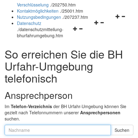
Verschlüsselung
.
/202750.htm
und
schließen
Kontaktmöglichkeiten
.
/25001.htm
schließen
Navigation
Nutzungsbedingungen
.
/207237.htm
Navigationsmenü
öffnen
Datenschutz
Navigationsmenü
öffnen
und
.
/datenschutzmitteilung-
öffnen
und
schließen
bhurfahrumgebung.htm
und
schließen
schließen
So erreichen Sie die BH
Urfahr-Umgebung
telefonisch
Ansprechperson
Im
Telefon-Verzeichnis
der BH Urfahr-Umgebung können Sie
gezielt nach Telefonnummern unserer
Ansprechpersonen
suchen.
Nachname: