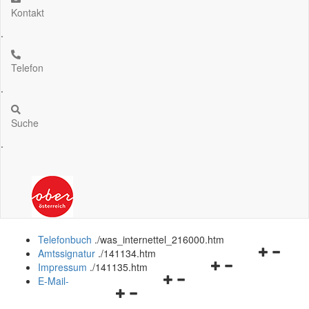
Kontakt
.
Telefon
.
Suche
.
Telefonbuch
.
/was_internettel_216000.htm
Navigation
Amtssignatur
.
/141134.htm
Navigationsmenü
öffnen
Impressum
.
/141135.htm
Navigationsmenü
öffnen
und
E-Mail-
Navigationsmenü
öffnen
und
schließen
öffnen
und
schließen