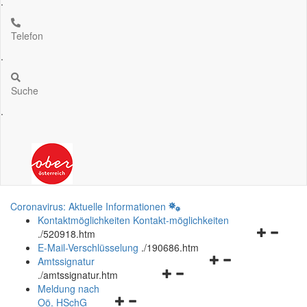
.
Telefon
.
Suche
.
Coronavirus: Aktuelle Informationen
Kontaktmöglichkeiten
Kontakt-möglichkeiten
Navigation
.
/520918.htm
öffnen
E-Mail-Verschlüsselung
.
/190686.htm
Navigationsmenü
und
Amtssignatur
Navigationsmenü
öffnen
schließen
.
/amtssignatur.htm
öffnen
und
Meldung nach
Navigationsmenü
und
schließen
Oö.
HSchG