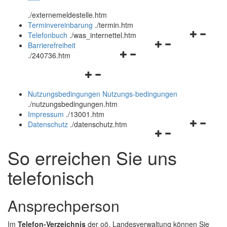
öffnen
schließen
.
/externemeldestelle.htm
und
Terminvereinbarung
.
/termin.htm
schließen
Navigation
Telefonbuch
.
/was_internettel.htm
Navigationsmenü
öffnen
Barrierefreiheit
Navigationsmenü
öffnen
und
.
/240736.htm
öffnen
und
schließen
Navigationsmenü
und
schließen
öffnen
schließen
Nutzungsbedingungen
Nutzungs-bedingungen
und
.
/nutzungsbedingungen.htm
schließen
Impressum
.
/13001.htm
Navigation
Datenschutz
.
/datenschutz.htm
Navigationsmenü
öffnen
öffnen
und
So erreichen Sie uns
und
schließen
schließen
telefonisch
Ansprechperson
Im
Telefon-Verzeichnis
der oö. Landesverwaltung können Sie