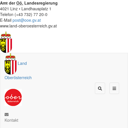
Amt der
Oö.
Landesregierung
4021 Linz • Landhausplatz 1
Telefon (+43 732) 77 20-0
E-Mail
post@ooe.gv.at
www.land-oberoesterreich.gv.at
Land
Oberösterreich
Kontakt