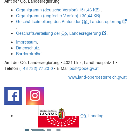
Amt der
Oö.
Landesregierung
Organigramm (deutsche Version)
151,46 KB)
.
Organigramm (englische Version)
130,44 KB)
.
Geschäftseinteilung des Amtes der
Oö.
Landesregierung
.
Geschäftsverteilung der
Oö.
Landesregierung
.
Impressum
.
Datenschutz
.
Barrierefreiheit
.
Amt der Oö. Landesregierung • 4021 Linz, Landhausplatz 1
•
Telefon
(+43 732) 77 20-0
• E-Mail
post@ooe.gv.at
www.land-oberoesterreich.gv.at
.
.
Oö.
Landtag
.