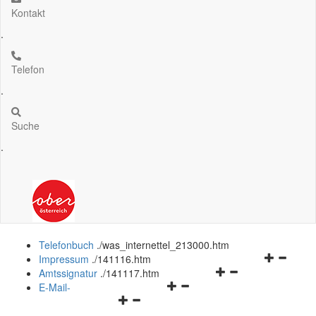
Kontakt
.
Telefon
.
Suche
.
Telefonbuch
.
/was_internettel_213000.htm
Navigation
Impressum
.
/141116.htm
Navigationsmenü
öffnen
Amtssignatur
.
/141117.htm
Navigationsmenü
öffnen
und
E-Mail-
Navigationsmenü
öffnen
und
schließen
öffnen
und
schließen