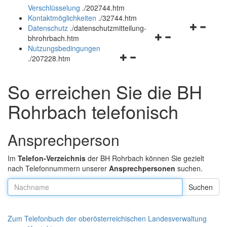
Verschlüsselung
.
/202744.htm
und
schließen
Kontaktmöglichkeiten
.
/32744.htm
schließen
Navigation
Datenschutz
.
/datenschutzmitteilung-
Navigationsmenü
öffnen
bhrohrbach.htm
öffnen
und
Nutzungsbedingungen
Navigationsmenü
und
schließen
.
/207228.htm
öffnen
schließen
und
So erreichen Sie die BH
schließen
Rohrbach telefonisch
Ansprechperson
Im
Telefon-Verzeichnis
der BH Rohrbach können Sie gezielt
nach Telefonnummern unserer
Ansprechpersonen
suchen.
Nachname:
Zum Telefonbuch der oberösterreichischen Landesverwaltung