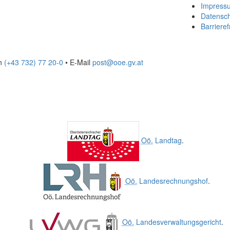
Impress
Datensc
Barrieref
on
(+43 732) 77 20-0
• E-Mail
post@ooe.gv.at
Oö.
Landtag
.
Oö.
Landesrechnungshof
.
Oö.
Landesverwaltungsgericht
.