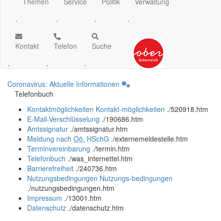
Themen
Service
Politik
Verwaltung
.
.
.
.
Kontakt
Telefon
Suche
.
.
.
Coronavirus: Aktuelle Informationen
Telefonbuch
Kontaktmöglichkeiten
Kontakt-möglichkeiten
.
/520918.htm
E-Mail-Verschlüsselung
.
/190686.htm
Amtssignatur
.
/amtssignatur.htm
Meldung nach
Oö.
HSchG
.
/externemeldestelle.htm
Terminvereinbarung
.
/termin.htm
Telefonbuch
.
/was_internettel.htm
Barrierefreiheit
.
/240736.htm
Nutzungsbedingungen
Nutzungs-bedingungen
.
/nutzungsbedingungen.htm
Impressum
.
/13001.htm
Datenschutz
.
/datenschutz.htm