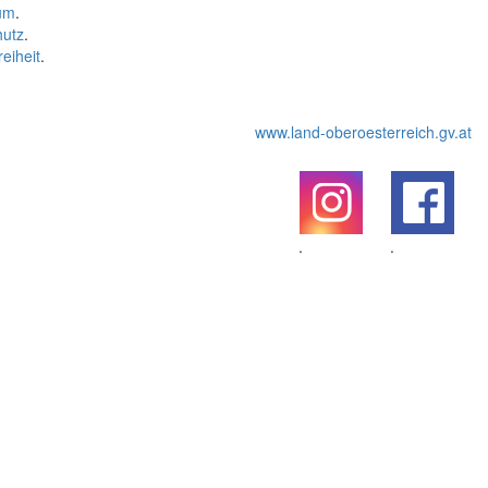
um
.
hutz
.
reiheit
.
www.land-oberoesterreich.gv.at
.
.