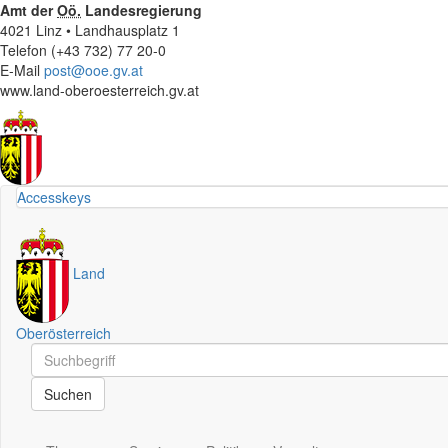
Amt der
Oö.
Landesregierung
4021 Linz • Landhausplatz 1
Telefon (+43 732) 77 20-0
E-Mail
post@ooe.gv.at
www.land-oberoesterreich.gv.at
Accesskeys
Land
Oberösterreich
Schnellsuche
Schnellsuche
Suchen