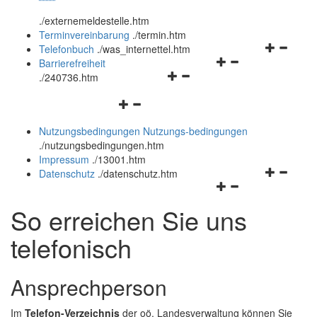
öffnen
schließen
.
/externemeldestelle.htm
und
Terminvereinbarung
.
/termin.htm
schließen
Navigation
Telefonbuch
.
/was_internettel.htm
Navigationsmenü
öffnen
Barrierefreiheit
Navigationsmenü
öffnen
und
.
/240736.htm
öffnen
und
schließen
Navigationsmenü
und
schließen
öffnen
schließen
Nutzungsbedingungen
Nutzungs-bedingungen
und
.
/nutzungsbedingungen.htm
schließen
Impressum
.
/13001.htm
Navigation
Datenschutz
.
/datenschutz.htm
Navigationsmenü
öffnen
öffnen
und
So erreichen Sie uns
und
schließen
schließen
telefonisch
Ansprechperson
Im
Telefon-Verzeichnis
der oö. Landesverwaltung können Sie