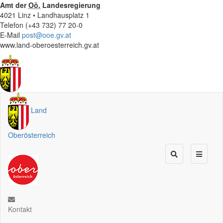
Amt der
Oö.
Landesregierung
4021 Linz • Landhausplatz 1
Telefon (+43 732) 77 20-0
E-Mail
post@ooe.gv.at
www.land-oberoesterreich.gv.at
Land
Oberösterreich
Kontakt