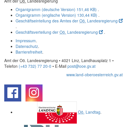
Amt der
Oö.
Landesregierung
Organigramm (deutsche Version)
151,46 KB)
.
Organigramm (englische Version)
130,44 KB)
.
Geschäftseinteilung des Amtes der
Oö.
Landesregierung
.
Geschäftsverteilung der
Oö.
Landesregierung
.
Impressum
.
Datenschutz
.
Barrierefreiheit
.
Amt der Oö. Landesregierung • 4021 Linz, Landhausplatz 1
•
Telefon
(+43 732) 77 20-0
• E-Mail
post@ooe.gv.at
www.land-oberoesterreich.gv.at
.
.
Oö.
Landtag
.