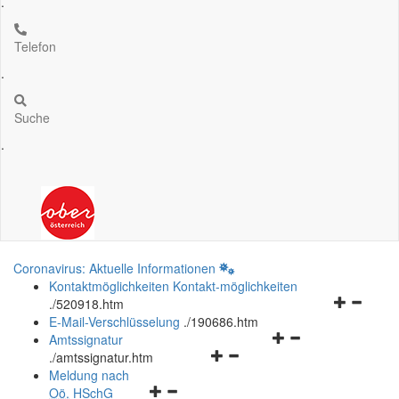
.
Telefon
.
Suche
.
Coronavirus: Aktuelle Informationen
Kontaktmöglichkeiten
Kontakt-möglichkeiten
Navigation
.
/520918.htm
öffnen
E-Mail-Verschlüsselung
.
/190686.htm
Navigationsmenü
und
Amtssignatur
Navigationsmenü
öffnen
schließen
.
/amtssignatur.htm
öffnen
und
Meldung nach
Navigationsmenü
und
schließen
Oö.
HSchG