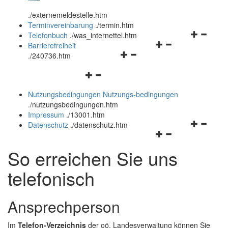
öffnen
schließen
.
/externemeldestelle.htm
und
Terminvereinbarung
.
/termin.htm
schließen
Navigation
Telefonbuch
.
/was_internettel.htm
Navigationsmenü
öffnen
Barrierefreiheit
Navigationsmenü
öffnen
und
.
/240736.htm
öffnen
und
schließen
Navigationsmenü
und
schließen
öffnen
schließen
Nutzungsbedingungen
Nutzungs-bedingungen
und
.
/nutzungsbedingungen.htm
schließen
Impressum
.
/13001.htm
Navigation
Datenschutz
.
/datenschutz.htm
Navigationsmenü
öffnen
öffnen
und
So erreichen Sie uns
und
schließen
schließen
telefonisch
Ansprechperson
Im
Telefon-Verzeichnis
der oö. Landesverwaltung können Sie