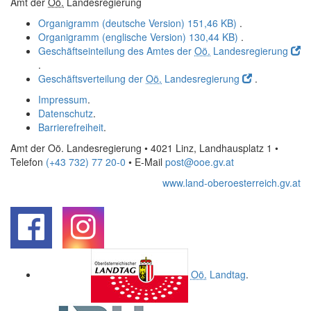
Amt der
Oö.
Landesregierung
Organigramm (deutsche Version)
151,46 KB)
.
Organigramm (englische Version)
130,44 KB)
.
Geschäftseinteilung des Amtes der
Oö.
Landesregierung
.
Geschäftsverteilung der
Oö.
Landesregierung
.
Impressum
.
Datenschutz
.
Barrierefreiheit
.
Amt der Oö. Landesregierung • 4021 Linz, Landhausplatz 1
•
Telefon
(+43 732) 77 20-0
• E-Mail
post@ooe.gv.at
www.land-oberoesterreich.gv.at
.
.
Oö.
Landtag
.