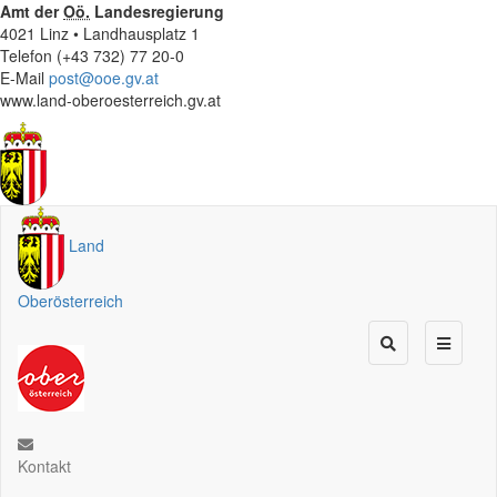
Amt der
Oö.
Landesregierung
4021 Linz • Landhausplatz 1
Telefon (+43 732) 77 20-0
E-Mail
post@ooe.gv.at
www.land-oberoesterreich.gv.at
Land
Oberösterreich
Kontakt