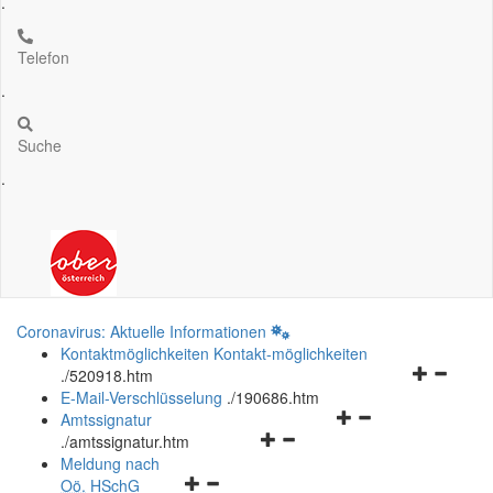
.
Telefon
.
Suche
.
Coronavirus: Aktuelle Informationen
Kontaktmöglichkeiten
Kontakt-möglichkeiten
Navigation
.
/520918.htm
öffnen
E-Mail-Verschlüsselung
.
/190686.htm
Navigationsmenü
und
Amtssignatur
Navigationsmenü
öffnen
schließen
.
/amtssignatur.htm
öffnen
und
Meldung nach
Navigationsmenü
und
schließen
Oö.
HSchG