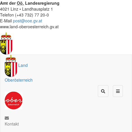
Amt der
Oö.
Landesregierung
4021 Linz • Landhausplatz 1
Telefon (+43 732) 77 20-0
E-Mail
post@ooe.gv.at
www.land-oberoesterreich.gv.at
Land
Oberösterreich
Kontakt