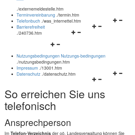
öffnen
schließen
.
/externemeldestelle.htm
und
Terminvereinbarung
.
/termin.htm
schließen
Navigation
Telefonbuch
.
/was_internettel.htm
Navigationsmenü
öffnen
Barrierefreiheit
Navigationsmenü
öffnen
und
.
/240736.htm
öffnen
und
schließen
Navigationsmenü
und
schließen
öffnen
schließen
Nutzungsbedingungen
Nutzungs-bedingungen
und
.
/nutzungsbedingungen.htm
schließen
Impressum
.
/13001.htm
Navigation
Datenschutz
.
/datenschutz.htm
Navigationsmenü
öffnen
öffnen
und
So erreichen Sie uns
und
schließen
schließen
telefonisch
Ansprechperson
Im
Telefon-Verzeichnis
der oö. Landesverwaltung können Sie