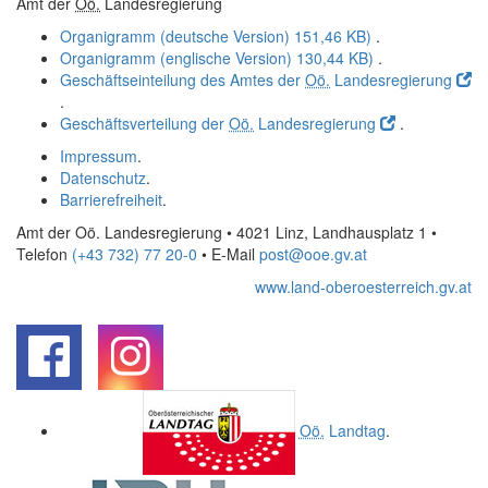
Amt der
Oö.
Landesregierung
Organigramm (deutsche Version)
151,46 KB)
.
Organigramm (englische Version)
130,44 KB)
.
Geschäftseinteilung des Amtes der
Oö.
Landesregierung
.
Geschäftsverteilung der
Oö.
Landesregierung
.
Impressum
.
Datenschutz
.
Barrierefreiheit
.
Amt der Oö. Landesregierung • 4021 Linz, Landhausplatz 1
•
Telefon
(+43 732) 77 20-0
• E-Mail
post@ooe.gv.at
www.land-oberoesterreich.gv.at
.
.
Oö.
Landtag
.