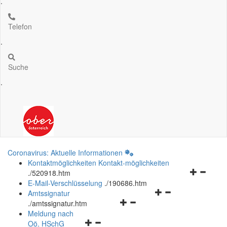
.
Telefon
.
Suche
.
Coronavirus: Aktuelle Informationen
Kontaktmöglichkeiten
Kontakt-möglichkeiten
Navigation
.
/520918.htm
öffnen
E-Mail-Verschlüsselung
.
/190686.htm
Navigationsmenü
und
Amtssignatur
Navigationsmenü
öffnen
schließen
.
/amtssignatur.htm
öffnen
und
Meldung nach
Navigationsmenü
und
schließen
Oö.
HSchG