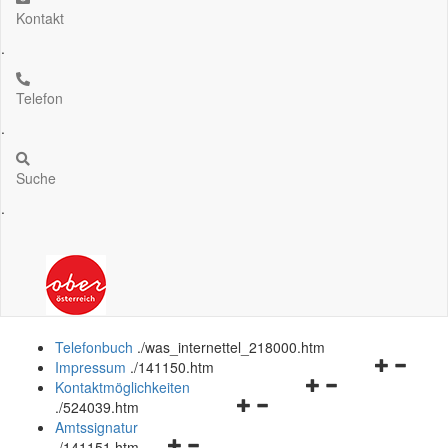
Kontakt
.
Telefon
.
Suche
.
Telefonbuch
.
/was_internettel_218000.htm
Navigation
Impressum
.
/141150.htm
Navigationsmenü
öffnen
Kontaktmöglichkeiten
Navigationsmenü
öffnen
und
.
/524039.htm
öffnen
und
schließen
Amtssignatur
Navigationsmenü
und
schließen
.
/141151.htm