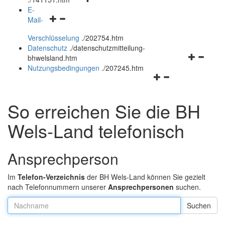
öffnen
schließen
E-
Navigationsmenü
und
Mail-
öffnen
schließen
Verschlüsselung
.
/202754.htm
und
Datenschutz
.
/datenschutzmitteilung-
schließen
Navigation
bhwelsland.htm
öffnen
Nutzungsbedingungen
.
/207245.htm
Navigationsmenü
und
öffnen
schließen
und
So erreichen Sie die BH
schließen
Wels-Land telefonisch
Ansprechperson
Im
Telefon-Verzeichnis
der BH Wels-Land können Sie gezielt
nach Telefonnummern unserer
Ansprechpersonen
suchen.
Nachname: