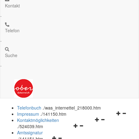
Kontakt
.
Telefon
.
Suche
.
Telefonbuch
.
/was_internettel_218000.htm
Navigation
Impressum
.
/141150.htm
Navigationsmenü
öffnen
Kontaktmöglichkeiten
Navigationsmenü
öffnen
und
.
/524039.htm
öffnen
und
schließen
Amtssignatur
Navigationsmenü
und
schließen
.
/141151.htm