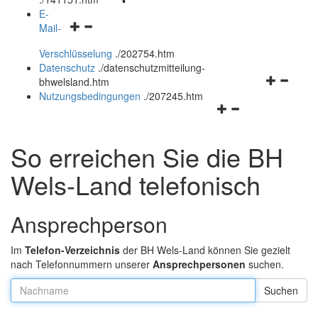
öffnen
schließen
E-
Navigationsmenü
und
Mail-
öffnen
schließen
Verschlüsselung
.
/202754.htm
und
Datenschutz
.
/datenschutzmitteilung-
schließen
Navigation
bhwelsland.htm
öffnen
Nutzungsbedingungen
.
/207245.htm
Navigationsmenü
und
öffnen
schließen
und
So erreichen Sie die BH
schließen
Wels-Land telefonisch
Ansprechperson
Im
Telefon-Verzeichnis
der BH Wels-Land können Sie gezielt
nach Telefonnummern unserer
Ansprechpersonen
suchen.
Nachname: