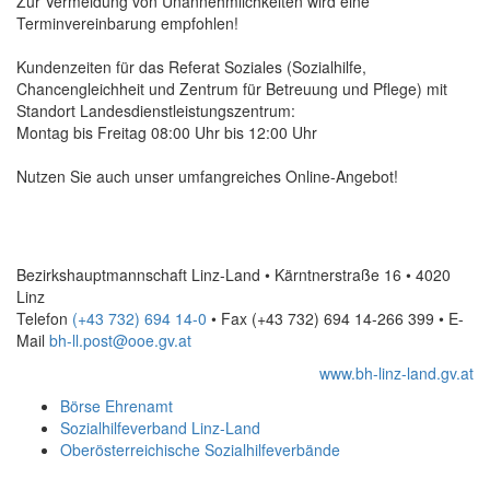
Zur Vermeidung von Unannehmlichkeiten wird eine
Terminvereinbarung empfohlen!
Kundenzeiten für das Referat Soziales (Sozialhilfe,
Chancengleichheit und Zentrum für Betreuung und Pflege) mit
Standort Landesdienstleistungszentrum:
Montag bis Freitag 08:00 Uhr bis 12:00 Uhr
Nutzen Sie auch unser umfangreiches
Online
-Angebot!
Bezirkshauptmannschaft Linz-Land • Kärntnerstraße 16 • 4020
Linz
Telefon
(+43 732) 694 14-0
• Fax
(+43 732) 694 14-266 399
•
E-
Mail
bh-ll.post@ooe.gv.at
www.bh-linz-land.gv.at
Börse Ehrenamt
Sozialhilfeverband Linz-Land
Oberösterreichische Sozialhilfeverbände