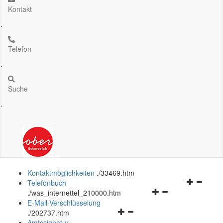
Kontakt
.
Telefon
.
Suche
.
Kontaktmöglichkeiten
.
/33469.htm
Navigation
Telefonbuch
Navigationsmenü
öffnen
.
/was_internettel_210000.htm
öffnen
und
E-Mail-Verschlüsselung
Navigationsmenü
und
schließen
.
/202737.htm
öffnen
schließen
Amtssignatur