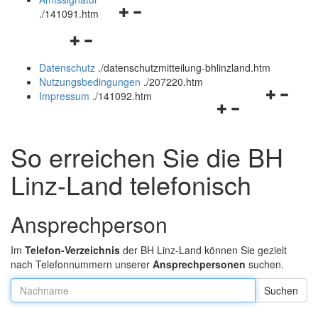
Navigationsmenü
und
.
/141091.htm
öffnen
schließen
Navigationsmenü
und
öffnen
schließen
Datenschutz
.
/datenschutzmitteilung-bhlinzland.htm
und
Nutzungsbedingungen
.
/207220.htm
schließen
Navigation
Impressum
.
/141092.htm
Navigationsmenü
öffnen
öffnen
und
und
schließen
So erreichen Sie die BH
schließen
Linz-Land telefonisch
Ansprechperson
Im
Telefon-Verzeichnis
der BH Linz-Land können Sie gezielt
nach Telefonnummern unserer
Ansprechpersonen
suchen.
Nachname: