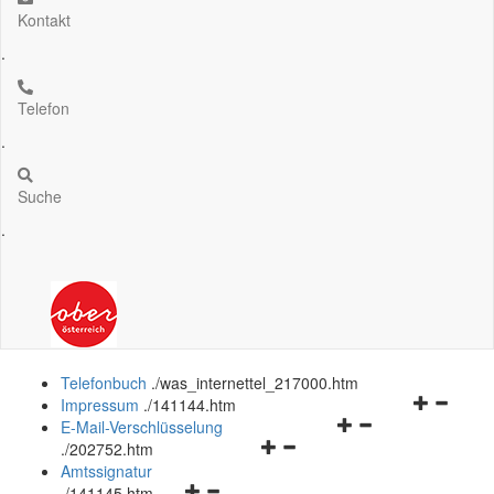
Kontakt
.
Telefon
.
Suche
.
Telefonbuch
.
/was_internettel_217000.htm
Navigation
Impressum
.
/141144.htm
Navigationsmenü
öffnen
E-Mail-Verschlüsselung
Navigationsmenü
öffnen
und
.
/202752.htm
öffnen
und
schließen
Amtssignatur
Navigationsmenü
und
schließen
.
/141145.htm