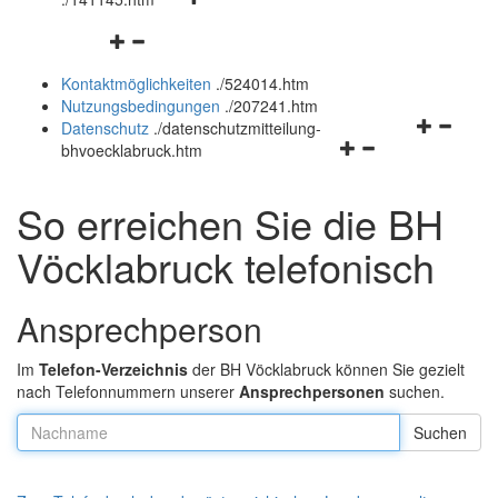
öffnen
schließen
Navigationsmenü
und
öffnen
schließen
Kontaktmöglichkeiten
.
/524014.htm
und
Nutzungsbedingungen
.
/207241.htm
schließen
Navigation
Datenschutz
.
/datenschutzmitteilung-
Navigationsmenü
öffnen
bhvoecklabruck.htm
öffnen
und
und
schließen
So erreichen Sie die BH
schließen
Vöcklabruck telefonisch
Ansprechperson
Im
Telefon-Verzeichnis
der BH Vöcklabruck können Sie gezielt
nach Telefonnummern unserer
Ansprechpersonen
suchen.
Nachname: