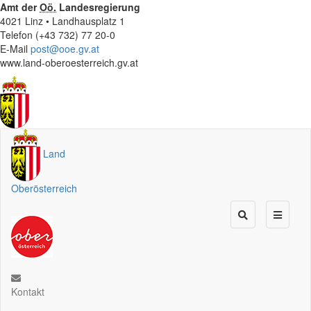
Amt der
Oö.
Landesregierung
4021 Linz • Landhausplatz 1
Telefon (+43 732) 77 20-0
E-Mail
post@ooe.gv.at
www.land-oberoesterreich.gv.at
Land
Oberösterreich
Kontakt