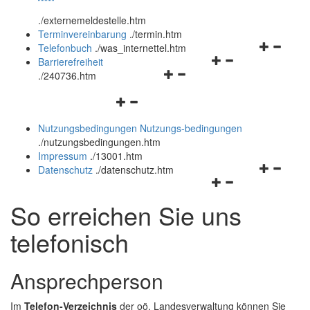
öffnen
schließen
.
/externemeldestelle.htm
und
Terminvereinbarung
.
/termin.htm
schließen
Navigation
Telefonbuch
.
/was_internettel.htm
Navigationsmenü
öffnen
Barrierefreiheit
Navigationsmenü
öffnen
und
.
/240736.htm
öffnen
und
schließen
Navigationsmenü
und
schließen
öffnen
schließen
Nutzungsbedingungen
Nutzungs-bedingungen
und
.
/nutzungsbedingungen.htm
schließen
Impressum
.
/13001.htm
Navigation
Datenschutz
.
/datenschutz.htm
Navigationsmenü
öffnen
öffnen
und
So erreichen Sie uns
und
schließen
schließen
telefonisch
Ansprechperson
Im
Telefon-Verzeichnis
der oö. Landesverwaltung können Sie