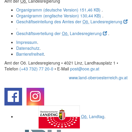
Amt der
Oö.
Landesregierung
Organigramm (deutsche Version)
151,46 KB)
.
Organigramm (englische Version)
130,44 KB)
.
Geschäftseinteilung des Amtes der
Oö.
Landesregierung
.
Geschäftsverteilung der
Oö.
Landesregierung
.
Impressum
.
Datenschutz
.
Barrierefreiheit
.
Amt der Oö. Landesregierung • 4021 Linz, Landhausplatz 1
•
Telefon
(+43 732) 77 20-0
• E-Mail
post@ooe.gv.at
www.land-oberoesterreich.gv.at
.
.
Oö.
Landtag
.