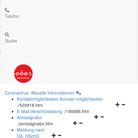
.
Telefon
.
Suche
.
Coronavirus: Aktuelle Informationen
Kontaktmöglichkeiten
Kontakt-möglichkeiten
Navigation
.
/520918.htm
öffnen
E-Mail-Verschlüsselung
.
/190686.htm
Navigationsmenü
und
Amtssignatur
Navigationsmenü
öffnen
schließen
.
/amtssignatur.htm
öffnen
und
Meldung nach
Navigationsmenü
und
schließen
Oö.
HSchG