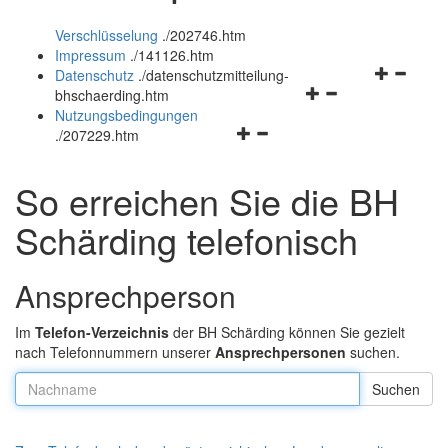
öffnen
und
Verschlüsselung
.
/202746.htm
und
schließen
Impressum
.
/141126.htm
schließen
Navigation
Datenschutz
.
/datenschutzmitteilung-
Navigationsmenü
öffnen
bhschaerding.htm
öffnen
und
Nutzungsbedingungen
Navigationsmenü
und
schließen
.
/207229.htm
öffnen
schließen
und
So erreichen Sie die BH
schließen
Schärding telefonisch
Ansprechperson
Im
Telefon-Verzeichnis
der BH Schärding können Sie gezielt
nach Telefonnummern unserer
Ansprechpersonen
suchen.
Nachname: