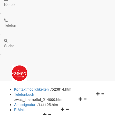
Kontakt
.
Telefon
.
Suche
.
Kontaktmöglichkeiten
.
/523814.htm
Navigation
Telefonbuch
Navigationsmenü
öffnen
.
/was_internettel_214000.htm
öffnen
und
Amtssignatur
.
/141125.htm
Navigationsmenü
und
schließen
E-Mail-
Navigationsmenü
öffnen
schließen