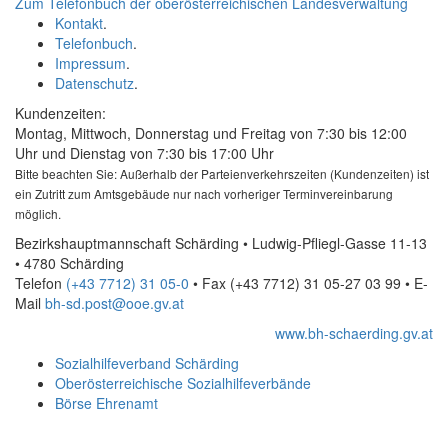
Zum Telefonbuch der oberösterreichischen Landesverwaltung
Kontakt
.
Telefonbuch
.
Impressum
.
Datenschutz
.
Kundenzeiten:
Montag, Mittwoch, Donnerstag und Freitag von 7:30 bis 12:00
Uhr und Dienstag von 7:30 bis 17:00 Uhr
Bitte beachten Sie: Außerhalb der Parteienverkehrszeiten (Kundenzeiten) ist
ein Zutritt zum Amtsgebäude nur nach vorheriger Terminvereinbarung
möglich.
Bezirkshauptmannschaft Schärding • Ludwig-Pfliegl-Gasse 11-13
• 4780 Schärding
Telefon
(+43 7712) 31 05-0
• Fax
(+43 7712) 31 05-27 03 99
•
E-
Mail
bh-sd.post@ooe.gv.at
www.bh-schaerding.gv.at
Sozialhilfeverband Schärding
Oberösterreichische Sozialhilfeverbände
Börse Ehrenamt