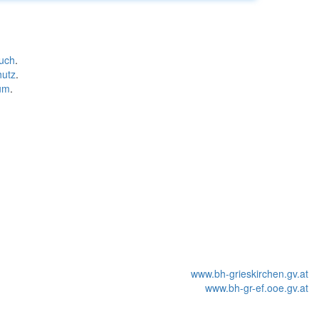
uch
.
hutz
.
um
.
www.bh-grieskirchen.gv.at
www.bh-gr-ef.ooe.gv.at