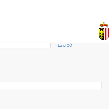
Land
OÖ