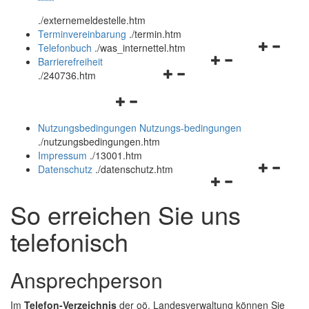
öffnen
schließen
.
/externemeldestelle.htm
und
Terminvereinbarung
.
/termin.htm
schließen
Navigation
Telefonbuch
.
/was_internettel.htm
Navigationsmenü
öffnen
Barrierefreiheit
Navigationsmenü
öffnen
und
.
/240736.htm
öffnen
und
schließen
Navigationsmenü
und
schließen
öffnen
schließen
Nutzungsbedingungen
Nutzungs-bedingungen
und
.
/nutzungsbedingungen.htm
schließen
Impressum
.
/13001.htm
Navigation
Datenschutz
.
/datenschutz.htm
Navigationsmenü
öffnen
öffnen
und
So erreichen Sie uns
und
schließen
schließen
telefonisch
Ansprechperson
Im
Telefon-Verzeichnis
der oö. Landesverwaltung können Sie