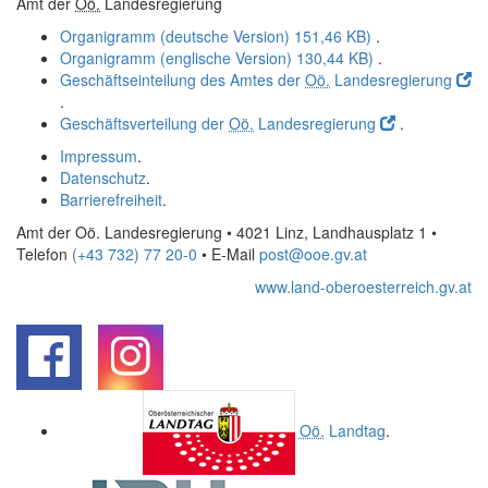
Amt der
Oö.
Landesregierung
Organigramm (deutsche Version)
151,46 KB)
.
Organigramm (englische Version)
130,44 KB)
.
Geschäftseinteilung des Amtes der
Oö.
Landesregierung
.
Geschäftsverteilung der
Oö.
Landesregierung
.
Impressum
.
Datenschutz
.
Barrierefreiheit
.
Amt der Oö. Landesregierung • 4021 Linz, Landhausplatz 1
•
Telefon
(+43 732) 77 20-0
• E-Mail
post@ooe.gv.at
www.land-oberoesterreich.gv.at
.
.
Oö.
Landtag
.