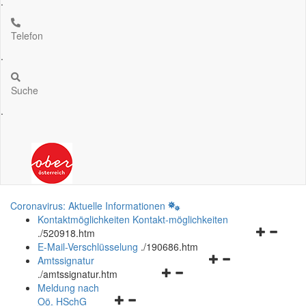
.
Telefon
.
Suche
.
Coronavirus: Aktuelle Informationen
Kontaktmöglichkeiten
Kontakt-möglichkeiten
Navigation
.
/520918.htm
öffnen
E-Mail-Verschlüsselung
.
/190686.htm
Navigationsmenü
und
Amtssignatur
Navigationsmenü
öffnen
schließen
.
/amtssignatur.htm
öffnen
und
Meldung nach
Navigationsmenü
und
schließen
Oö.
HSchG