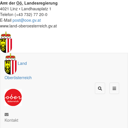
Amt der
Oö.
Landesregierung
4021 Linz • Landhausplatz 1
Telefon (+43 732) 77 20-0
E-Mail
post@ooe.gv.at
www.land-oberoesterreich.gv.at
Land
Oberösterreich
Kontakt