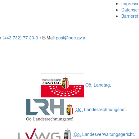
Impress
Datensc
Barrieref
on
(+43 732) 77 20-0
• E-Mail
post@ooe.gv.at
Oö.
Landtag
.
Oö.
Landesrechnungshof
.
Oö.
Landesverwaltungsgericht
.