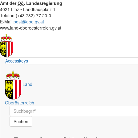
Amt der
Oö.
Landesregierung
4021 Linz • Landhausplatz 1
Telefon (+43 732) 77 20-0
E-Mail
post@ooe.gv.at
www.land-oberoesterreich.gv.at
Accesskeys
Land
Oberösterreich
Schnellsuche
Schnellsuche
Suchen