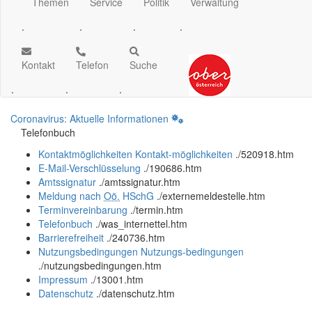
Themen
Service
Politik
Verwaltung
.
.
.
.
Kontakt
Telefon
Suche
.
.
.
Coronavirus: Aktuelle Informationen
Telefonbuch
Kontaktmöglichkeiten
Kontakt-möglichkeiten
.
/520918.htm
E-Mail-Verschlüsselung
.
/190686.htm
Amtssignatur
.
/amtssignatur.htm
Meldung nach
Oö.
HSchG
.
/externemeldestelle.htm
Terminvereinbarung
.
/termin.htm
Telefonbuch
.
/was_internettel.htm
Barrierefreiheit
.
/240736.htm
Nutzungsbedingungen
Nutzungs-bedingungen
.
/nutzungsbedingungen.htm
Impressum
.
/13001.htm
Datenschutz
.
/datenschutz.htm