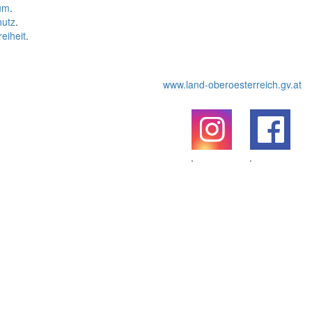
um
.
hutz
.
reiheit
.
www.land-oberoesterreich.gv.at
.
.