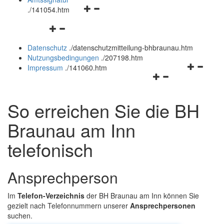
Navigationsmenü
und
.
/141054.htm
öffnen
schließen
Navigationsmenü
und
öffnen
schließen
Datenschutz
.
/datenschutzmitteilung-bhbraunau.htm
und
Nutzungsbedingungen
.
/207198.htm
schließen
Navigation
Impressum
.
/141060.htm
Navigationsmenü
öffnen
öffnen
und
und
schließen
So erreichen Sie die BH
schließen
Braunau am Inn
telefonisch
Ansprechperson
Im
Telefon-Verzeichnis
der BH Braunau am Inn können Sie
gezielt nach Telefonnummern unserer
Ansprechpersonen
suchen.