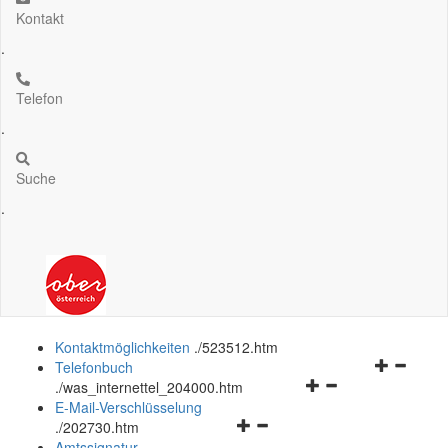
Kontakt
.
Telefon
.
Suche
.
Kontaktmöglichkeiten
.
/523512.htm
Navigation
Telefonbuch
Navigationsmenü
öffnen
.
/was_internettel_204000.htm
öffnen
und
E-Mail-Verschlüsselung
Navigationsmenü
und
schließen
.
/202730.htm
öffnen
schließen
Amtssignatur