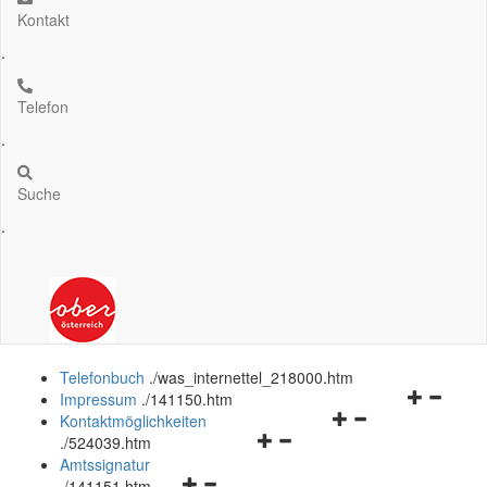
Kontakt
.
Telefon
.
Suche
.
Telefonbuch
.
/was_internettel_218000.htm
Navigation
Impressum
.
/141150.htm
Navigationsmenü
öffnen
Kontaktmöglichkeiten
Navigationsmenü
öffnen
und
.
/524039.htm
öffnen
und
schließen
Amtssignatur
Navigationsmenü
und
schließen
.
/141151.htm