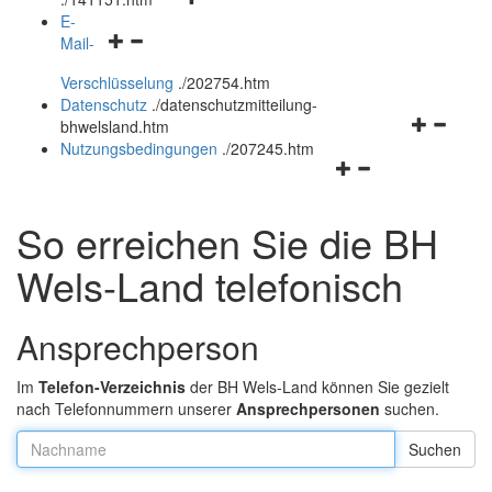
öffnen
schließen
E-
Navigationsmenü
und
Mail-
öffnen
schließen
Verschlüsselung
.
/202754.htm
und
Datenschutz
.
/datenschutzmitteilung-
schließen
Navigation
bhwelsland.htm
öffnen
Nutzungsbedingungen
.
/207245.htm
Navigationsmenü
und
öffnen
schließen
und
So erreichen Sie die BH
schließen
Wels-Land telefonisch
Ansprechperson
Im
Telefon-Verzeichnis
der BH Wels-Land können Sie gezielt
nach Telefonnummern unserer
Ansprechpersonen
suchen.
Nachname: